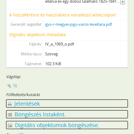
ellátva és egy doboz található 1825-1841
...
»
[fondfőcsoport] VIII - Intézetek, intézmények, 1894–2013
[fondfőcsoport] IX - Testületek, 1937–1992
A hozzáférésre és használatra vonatkozó adatcsoport
[fondfőcsoport] X - Egyesületek, pártok, 1827–2015
[fondfőcsoport] XI - Gazdasági szervek, 1939–1945
Generált segédlet
gyo-r-megyei-jogu-varos-leveltara.pdf
[fondfőcsoport] XIV - Személyek, 1959–1994
Digitális objektum metadata
[fondfőcsoport] XV - Gyűjtemények, 1322–2016
Fájlnév
IV_a_1069_o.pdf
[fondfőcsoport] XVI - A Népköztársaság és a Tanácsköztársaság forradalmi szervei, 1919
[fondfőcsoport] XXIII - Tanácsok, 1950–1990
Média típus
Szöveg
[fondfőcsoport] XXIX - Vállalatok, 1958–1997
Fájlméret
102.3 KiB
[fondfőcsoport] XXXIII - Külön intézkedéssel levéltárba utalt iratok, 1895–2010
[fondfőcsoport] XXXVII - Megyei jogú városi önkormányzat, 1990–1995
Vágólap
Új
Fölfedezés/kutatás
Jelentések
Böngészés listaként.
Digitális objektumok böngészése.