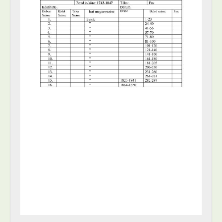
[Fond] 1160 - A Győri cs. kir. I. szakaszú II. osztályú járásbíróság iratai, 1850–1861
[Fond] 1161 - Győri cs. kir. városilag kiküldött bíróság iratai, 1850–1861
[Fond] 1201 - Győr Szabad Királyi Város közgyűlésének jegyzőkönyvei, 1860–1861
[Fond] 1202 - Győr Szab. Kir. Város közgyűlésének jegyzőkönyvei, 1862–1872
[Fond] 1203 - Győr Szab. Kir. Város tanácsának iratai, 1861–1872
[Fond] 1204 - Győr város gazdasági bizottságának jegyzőkönyvei, 1861–1871
[Fond] 1205 - Győr város árva-bizottmányának jegyzőkönyvei, 1861–1871
[Fond] 1206 - Győr város házipénztárainak iratai, 1861–1872
[Fond] 1207 - Győr város adópénztárának iratai, 1861–1872
[Fond] 1209 - Győr Szab. Kir. város visszaállított törvényszékének iratai, 1861–1871
[Fond] 1210 - Győr város sommás bíróságának iratai, 1869–1871
[Fond] 1400 - Győr város főispán- kormánybiztosának iratai, 1918–1919
[Fond] 1401 - Győr thj. város törvényhatósági bizottságának iratai, 1872–1944
[Fond] 1402 - Győr thj. város tanácsának iratai, 1872–1945
[Fond] 1403 - Győr thj. város közigazgatási bizottságának irata, 1876–1929
[Fond] 1404 - Győr gazdasági bizottságának jegyzőkönyvei, 1873–1885
[Fond] 1405 - Győr város Duna-kotrási választmányának jegyzőkönyvei, 1872–1873
[Fond] 1406 - Győr város Bisinger alapítványi bizottságának iratai, 1877–1898
[Fond] 1407 - Győr thj. város polgármesteri hivatalának iratai, 1887–1944