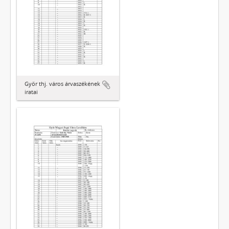
Győr thj. város árvaszékének
iratai