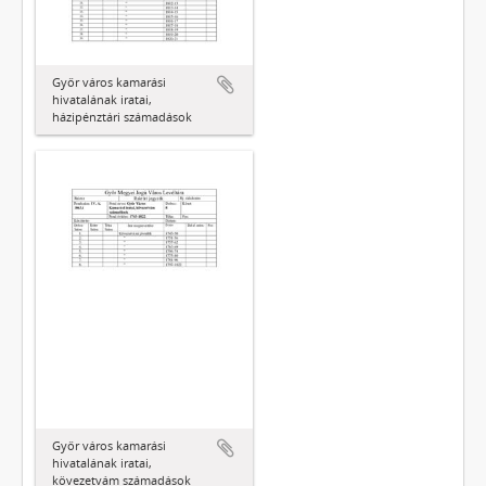
Győr város kamarási
hivatalának iratai,
házipénztári számadások
Győr város kamarási
hivatalának iratai,
kövezetvám számadások