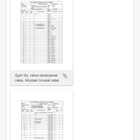
Győr thj. város tanácsának
iratai, Műszaki hivatal iratai