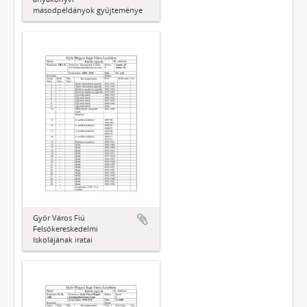
másodpéldányok gyűjteménye
Győr Város Fiú
Felsőkereskedelmi
Iskolájának iratai