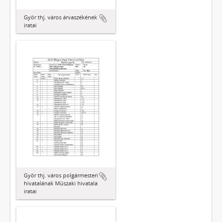
Győr thj. város árvaszékének
iratai
Győr thj. város polgármesteri
hivatalának Műszaki hivatala
iratai