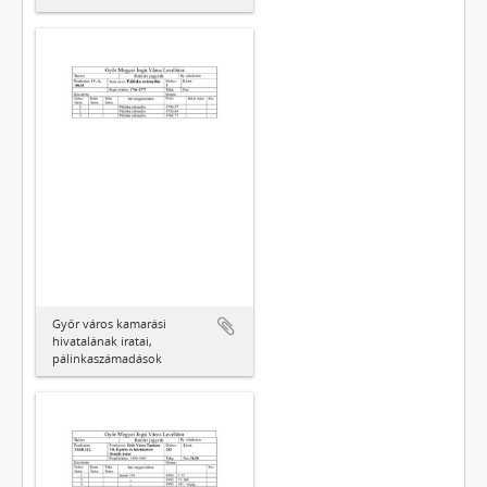
Győr város kamarási
hivatalának iratai,
pálinkaszámadások