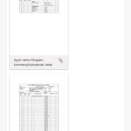
Győr város főispán-
kormánybiztosának iratai