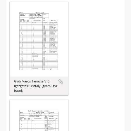
Győr Város Tanácsa V.B.
Igazgatási Osztály, gyámügyi
iratok