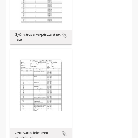
Győr város árva-pénztárának
iratai
Győr város felekezeti
anyakönyvi