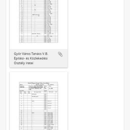
Győr Város Tanács V.B.
Építési- és Közlekedési
Osztály iratai