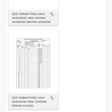
Győr Szabad Királyi város
tanácsának iratai, kamarai
rendeletek (decrata cameralia)
Győr Szabad Királyi város
tanácsának iratai, levelezés
(litterae missiles)