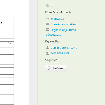
i szervei, 1919
Új
Fölfedezés/kutatás
Jelentések
–2010
Böngészés listaként.
Digitális objektumok
böngészése.
Exportálás
Dublin Core 1.1 XML
EAD 2002 XML
Segédlet
Letöltés