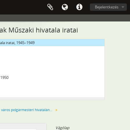
–1944
Bejelentkezés
–1950
1950
ak Műszaki hivatala iratai
ala iratai, 1945–1949
–1950
Győr thj. város polgármesteri hivatalának iratai
Vágólap