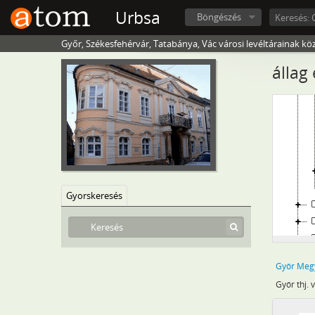
Urbsa
Böngészés
Győr, Székesfehérvár, Tatabánya, Vác városi levéltárainak kö
állag
Gyorskeresés
Győr Megy