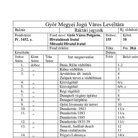
[fondfőcsoport] XVI - A Népköztársaság és a Tanácsköztársaság forradalm
[fondfőcsoport] XXIII - Tanácsok, 1950–1990
[fondfőcsoport] XXIX - Vállalatok, 1958–1997
[fondfőcsoport] XXXIII - Külön intézkedéssel levéltárba utalt iratok, 1895
[fondfőcsoport] XXXVII - Megyei jogú városi önkormányzat, 1990–1995