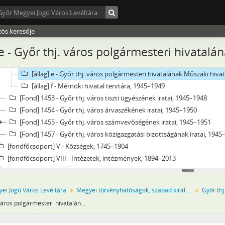
[Fond] 1417 - Győr thj. város közigazgatási bizottságának iratai, 1930
[Fond] 1424 - Földadó Kataszteri Bizottság iratai, 1884
[Fond] 1451 - Győr város törvényhatósági bizottságának iratai, 1945
zös keresője
[Fond] 1452 - Győr thj. város polgármesteri hivatalának iratai, 1945–
 e - Győr thj. város polgármesteri hivatalán
[állag] a - Igazgatási iratok, 1945–1950
[állag] b - Elsőfokú iparhatóság iratai, 1945–1950
[állag] e - Győr thj. város polgármesteri hivatalának Műszaki hivat
[állag] f - Mérnöki hivatal tervtára, 1945–1949
[Fond] 1453 - Győr thj. város tiszti ügyészének iratai, 1945–1948
[Fond] 1454 - Győr thj. város árvaszékének iratai, 1945–1950
[Fond] 1455 - Győr thj. város számvevőségének iratai, 1945–1951
[Fond] 1457 - Győr thj. város közigazgatási bizottságának iratai, 1945
[fondfőcsoport] V - Községek, 1745–1904
[fondfőcsoport] VIII - Intézetek, intézmények, 1894–2013
[fondfőcsoport] IX - Testületek, 1937–1992
[fondfőcsoport] X - Egyesületek, pártok, 1827–2015
ei Jogú Város Levéltára
Megyei törvényhatóságok, szabad királyi városok és törvényhatósági jogú városok
[fondfőcsoport] XI - Gazdasági szervek, 1939–1945
Győr thj. város polgármesteri hivatalának Műszaki hivatala iratai
[fondfőcsoport] XIV - Személyek, 1959–1994
[fondfőcsoport] XV - Gyűjtemények, 1322–2016