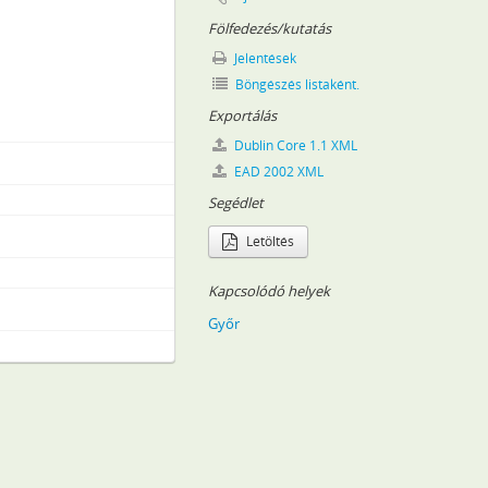
re vonatkozó iratok (acta Comissionis Ferenczyanae), 1778–1788
Fölfedezés/kutatás
3–1841
Jelentések
 (1726–1879)
Böngészés listaként.
9
Exportálás
ak iratai, (1777) 1831–1847
Dublin Core 1.1 XML
8)
EAD 2002 XML
Segédlet
Letöltés
829–1859
Kapcsolódó helyek
Győr
1849
50–1860
1860