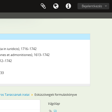
Bejelentkezés
a in iuridicis), 1716–1742
itiones et admonitiones), 1613–1742
1612–1742
733
ros Tanácsának iratai
Esküszövegek formuláskönyve
Vágólap
32–1742
Új