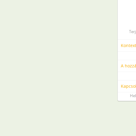
Ter
Kontex
A hozzá
Kapcso
Hel