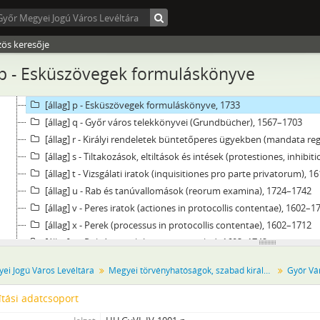
[állag] i - Magánfelek beadványai, hagyatékok, 1600–1741
[állag] j - Végrendeletek (testamenta), 1601–1742
[állag] k - Végrendeletek másolati könyve, 1726–1783
zös keresője
[állag] l - A város magánokiratai, 1644–1742
 p - Esküszövegek formuláskönyve
[állag] n - A győri várparancsnok elleni sérelmi iratok, 1610–1704
[állag] o - Magánosok iratai (memorialia privata), 1604–1742
[állag] p - Esküszövegek formuláskönyve, 1733
[állag] q - Győr város telekkönyvei (Grundbücher), 1567–1703
[állag] r - Királyi rendeletek büntetőperes ügyekben (mandata regi
[állag] s - Tiltakozások, eltiltások és intések (protestiones, inhib
[állag] t - Vizsgálati iratok (inquisitiones pro parte privatorum), 
[állag] u - Rab és tanúvallomások (reorum examina), 1724–1742
[állag] v - Peres iratok (actiones in protocollis contentae), 1602–1
[állag] x - Perek (processus in protocollis contentae), 1602–1712
[állag] y - Polgári perek (processus civiles), 1603–1742
[állag] z - Bűnfenyítő perek (processus criminales), 1720–1742
ei Jogú Város Levéltára
Megyei törvényhatóságok, szabad királyi városok és törvényhatósági jogú városok
Győr Vá
[Fond] 1003 - Győr város kamarásának iratai, 1711–1746
[Fond] 1004 - Győr város adószedőjének iratai, 1629–1745
tási adatcsoport
[Fond] 1005 - Győr város gazdasági bizottságának jegyzőkönyvei, 17