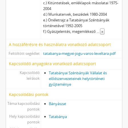
c.) Kitüntetések, emléklapok másolatai 1975-
2004
d.) Munkatervek, beszédek 1980-2004
e.) Önéletrajz a Tatabányai Szénbányák
történetével 1992-2005
f.) Gyászjelentés, megemlékező
...
»
A hozzáférésre és használatra vonatkozó adatcsoport
Feltöltött segédlet
tatabanya-megyei-jogu-varos-leveltara.pdf
Kapcsolódó anyagokra vonatkozó adatcsoport
Kapcsolódó
Tatabányai Szénbányák Vállalat és
leírások
elődszervezeteinek helytörténeti
gyűjteménye
Kapcsolódási pontok
Téma kapcsolódási
Bányászat
pontok
Hely kapcsolódási
Tatabánya
pontok