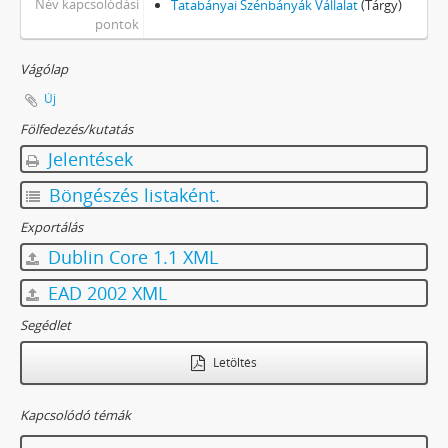
Név kapcsolódási
Tatabányai Szénbányák Vállalat
(Tárgy)
pontok
Vágólap
Új
Fölfedezés/kutatás
Jelentések
Böngészés listaként.
Exportálás
Dublin Core 1.1 XML
EAD 2002 XML
Segédlet
Letöltés
Kapcsolódó témák