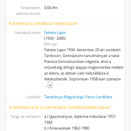
[Fond] 0037 - Petrássy Márta iratai, 1997–2009
Terjedelem,
0,04 ifm
[Fond] 0038 - Császár Ferenc, 1916–1918
adathordozók
[Fond] 0039 - Horváth Imre, 1949–2006
Kontextusra vonatkozó adatcsoport
[Fond] 0040 - Halász István munkásőr parancsnok iratai, 1970-1990
[fondfőcsoport] XV - Gyűjtemények, 1223 - 2024
Iratképző neve
Fekete Lajos
(1934 - 2005)
[fondfőcsoport] XVII - Néphatalmi és különleges feladatokra létrejött bizottságok, 1945 - 1949
Életrajz
[fondfőcsoport] XXIII - Tanácsok, 1946 - 2002
Fekete Lajos 1934. december 20-án született
[fondfőcsoport] XXIV - Az államigazgatás területi szervei, 1899 - 2002
Tardoson. Gimnáziumi tanulmányait a tatai
[fondfőcsoport] XXIX - Vállalatok, 1896 - 2004
Piarista Gimnáziumban végezte, ahol a
[fondfőcsoport] XXXIII - Külön intézkedéssel levéltárba utalt iratok, 1895 - 2014
műveltség átfogó alapjai megismerése mellett
az életre, az abban való helytállásra is
[fondfőcsoport] XXXVII - MJV önkormányzatok, 1990 - 2012
felkészítették. Sopronban 1958-ban szerezte
...
»
Levéltár
Tatabánya Megyei Jogú Város Levéltára
A tartalomra és a szerkezetre vonatkozóadatcsoport
Tárgy és tartalom
a.) Igazolványok, diploma másolatai 1957-
1964
b.) Kinevezések 1962-1980