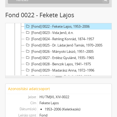
[Fond] 0018 - Kemper Lajos honvéd, 1930–1953
[Fond] 0019 - Dévald László újságíró, é.n.
Fond 0022 - Fekete Lajos
[Fond] 0020 - Megyeri Imréné sz. Bondor Erzsébet, é.n.
[Fond] 0021 - Ranzinger Vince, é.n.
[Fond] 0022 - Fekete Lajos, 1953–2006
[Fond] 0023 - Vida Jenő, é.n.
[Fond] 0024 - Rehling Konrád, 1874–1957
[Fond] 0025 - Dr. Ládai Jenő Tamás, 1970–2005
[Fond] 0026 - Mányoki Lászó, 1951–2005
[Fond] 0027 - Erdész Gyuláné, 1935–1965
[Fond] 0028 - Benczik Lajos, 1941–1975
[Fond] 0029 - Madarász Anna, 1972–1996
[Fond] 0030 - Hubay Győző, 1939–2002
[Fond] 0031 - Gömbkötő Gábor, 1957–1989
Azonosítási adatcsoport
[Fond] 0032 - Jusztin Tibor, 1967–2000
[Fond] 0033 - Takács Tihamér, 1955–1990
Jelzet
HU TMJVL XIV-0022
[Fond] 0034 - Csóka István, 1907–2006
Cím
Fekete Lajos
[Fond] 0035 - Lois Viktor, 1931–1997
Dátum(ok)
1953–2006 (Keletkezés)
[Fond] 0036 - Mórocz József, 1954–1957
Leírási szint
Fond