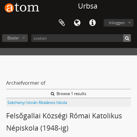
Urbsa
Inloggen
Blader
Archiefvormer of
Browse 1 results
Széchenyi István Általános Iskola
Felsőgallai Községi Római Katolikus
Népiskola (1948-ig)