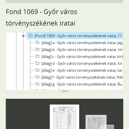
[Fond] 1059 - Bástyabontó bizottság iratai, 1820–1912
[Fond] 1063 - Győr város kamarási hivatalának iratai, 1742–1849 (1888)
Fond 1069 - Győr város
[Fond] 1064 - Győr város adópénztárának iratai, 1743–1847
törvényszékének iratai
[Fond] 1065 - Győr város árva-pénztárának iratai, 1745–1847
[Fond] 1067 - Győr város vásári bírósága és csendőrségének iratai, 1829–1859
[Fond] 1069 - Győr város törvényszékének iratai, 1743–1850
[állag] a - Győr város törvényszékének iratai, jegyzőkönyvek, 1760–1850
[állag] b - Győr város törvényszékének iratai, törvényszéki ügyviteli iratok, 1774–1847
[állag] c - Győr város törvényszékének iratai, királyi rendeletek törvénykezési ügyekben (mandata regia in juridicis), 1743–1836
[állag] d - Győr város törvényszékének iratai, királyi rendeletek büntetőperes ügyekben (mandata regia in criminalibus), 1743–1835
[állag] e - Győr város törvényszékének iratai, tárnokszéki rendeletek (mandata tavernicalia), 1744–1770
[állag] f - Győr város törvényszékének iratai, Hétszemélyes tábla rendeletei (mandata Tabulae Septemviralis), 1785–1790
[állag] g - Győr város törvényszékének iratai, Budai Királyi Ítélőtábla leiratai (intimata Tabulae Regiae Judiciariae Budensis), 1785-1790
[állag] h - Győr város törvényszékének iratai, Hétszemélyes tábla és királyi táblai rendeletek könyve, 1786-1788
[állag] i - Győr város törvényszékének iratai, levelezések büntető perekben, 1743-1758
[állag] j - Győr város törvényszékének iratai, felségfolyamodások peres ügyekben, 1788-1827
[állag] k - Győr város törvényszékének iratai, tiltakozások, 1790-1799
[állag] l - Győr város törvényszékének iratai, tiltakozások, eltiltások, intések, 1743-1837
[állag] m - Győr város törvényszékének iratai, Győr város törvényszékén felvett rab és tanúvallomások bűnfenyítő perekben (reorum examina), 1743-1846