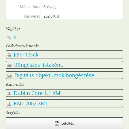
[Fond] 1404 - Győr gazdasági bizottságának jegyzőkönyvei, 1873–1885
Média típus
Szöveg
[Fond] 1405 - Győr város Duna-kotrási választmányának jegyzőkönyvei, 1872–1873
Fájlméret
252.8 KiB
[Fond] 1406 - Győr város Bisinger alapítványi bizottságának iratai, 1877–1898
[Fond] 1407 - Győr thj. város polgármesteri hivatalának iratai, 1887–1944
Vágólap
[Fond] 1408 - Győr thj. város tiszti főügyészének iratai, 1912–1944
Új
[Fond] 1409 - Győr thj. város árvaszékének iratai, 1872–1945
Fölfedezés/kutatás
[Fond] 1410 - Győr thj. város gazdasági hivatalának iratai, 1872–1924
Jelentések
[Fond] 1411 - Győr thj. város házipénztárának iratai, 1873–1943
[Fond] 1412 - Győr thj. város adópénztárának iratai, 1873–1913
Böngészés listaként.
[Fond] 1413 - Győr thj. város árva-pénztárának iratai, 1872–1945
Digitális objektumok böngészése.
[Fond] 1414 - Győr thj. város számvevőségének iratai, 1870–1945
[Fond] 1415 - Győr thj. város rendőrkapitányi hivatalának iratai, 1873–1902
Exportálás
[Fond] 1416 - Győr város hivatásos tűzoltóságának irata, 1909–1949
Dublin Core 1.1 XML
[Fond] 1417 - Győr thj. város közigazgatási bizottságának iratai, 1930–1944
EAD 2002 XML
[Fond] 1424 - Földadó Kataszteri Bizottság iratai, 1884
[Fond] 1451 - Győr város törvényhatósági bizottságának iratai, 1945–1950
Segédlet
[Fond] 1452 - Győr thj. város polgármesteri hivatalának iratai, 1945–1950
[Fond] 1453 - Győr thj. város tiszti ügyészének iratai, 1945–1948
Letöltés