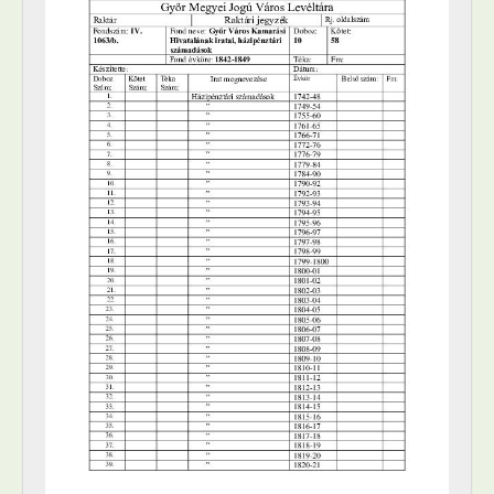
[állag] n - A szabadhegyi rk. templom számadásai, 1791–1847
[állag] o - Az újvárosi rk. templom számadásai, 1749–1847
[állag] p - A Kálvária alap számadásai, 1847
[állag] q - Az alapítványi pénztár számadásai, 1838–1839
[állag] r - A Hufnágel és Györgyi alap számadása, 1838–1847
[állag] s - A Lettmeyer alap számadásai, 1816-1847
[állag] t - Főhadnagyi számadások, 1743–1776
[állag] u - Termény- és anyagszámadások, 1778–1847 (–1888)
[Fond] 1064 - Győr város adópénztárának iratai, 1743–1847
[Fond] 1065 - Győr város árva-pénztárának iratai, 1745–1847
[Fond] 1067 - Győr város vásári bírósága és csendőrségének iratai, 1829–1859
[Fond] 1069 - Győr város törvényszékének iratai, 1743–1850
[Fond] 1070 - Egyesített iratok, 1819–1848
[Fond] 1102 - Győr Szabad Királyi Város Tanácsának iratai, 1848–1850
[Fond] 1103 - Győr város árva-bizotmányának jegyzőkönyvei, 1848–1849
[Fond] 1104 - Győr város házipénztárának iratai, 1849
[Fond] 1105 - Győr város adópénztárának iratai, 1848–1849
[Fond] 1151 - Győr város községtanácsának iratai, 1850–1875
[Fond] 1153 - Győr város gazdasági bizottságának jegyzőkönyvei, 1850–1860