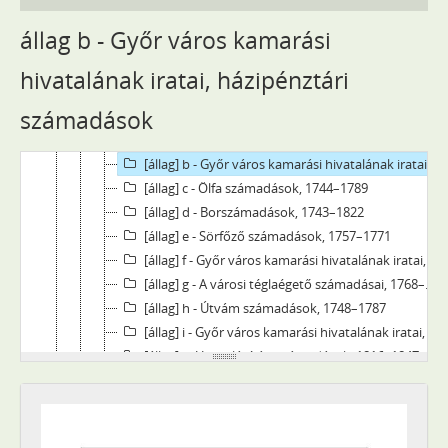
[Fond] 1056 - Győr Szabad Királyi város tanácsának iratai, 1743–1854 (1726–1879)
állag b - Győr város kamarási
[Fond] 1057 - Győr gazdasági bizottságának jegyzőkönyvei, 1743–1849
[Fond] 1058 - Győr város szegényekre és árvákra ügyelő bizottmányának iratai, (1777) 1831–1847
hivatalának iratai, házipénztári
[Fond] 1059 - Bástyabontó bizottság iratai, 1820–1912
számadások
[Fond] 1063 - Győr város kamarási hivatalának iratai, 1742–1849 (1888)
[állag] a - Költség-előirányzatok, 1832–1848
[állag] b - Győr város kamarási hivatalának iratai, házipénztári számadások, 1742–1849
[állag] c - Ölfa számadások, 1744–1789
[állag] d - Borszámadások, 1743–1822
[állag] e - Sörfőző számadások, 1757–1771
[állag] f - Győr város kamarási hivatalának iratai, pálinkaszámadások, 1746–1777
[állag] g - A városi téglaégető számadásai, 1768–1805
[állag] h - Útvám számadások, 1748–1787
[állag] i - Győr város kamarási hivatalának iratai, kövezetvám számadások, 1747–1822
[állag] j - Utcavilágítási számadások, 1816–1847
[állag] k - Az 1831. évi kolerajárvány költségeinek számadásai, 1831–1835
[állag] l - Temetőszámadások, 1748–1839
[állag] m - A Camillus rk. templom számadásai, 1790–1847