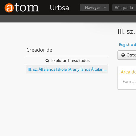
Urbsa
Navegar
III. s
Registro 
Creador de
Otro
Explorar 1 resultados
III. sz. Általános Iskola (Arany János Általános Iskola/Tatabánya-Újváros)
Área de
Forma 