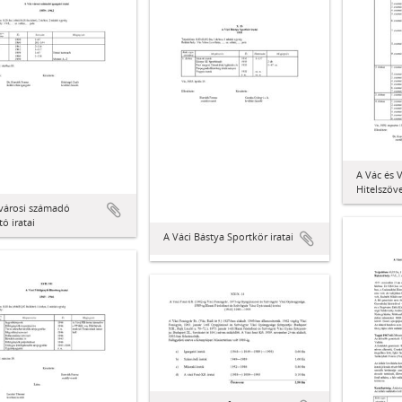
A Vác és 
Hitelszöve
 városi számadó
tó iratai
A Váci Bástya Sportkör iratai