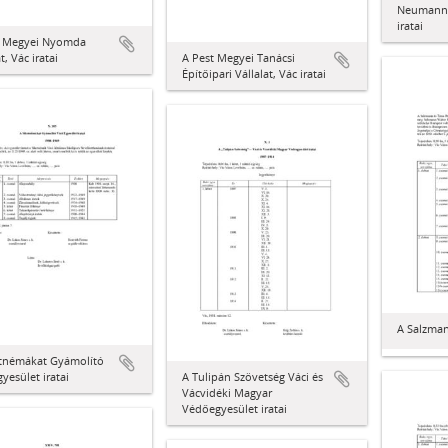
Neumann 
iratai
t Megyei Nyomda
t, Vác iratai
A Pest Megyei Tanácsi
Építőipari Vállalat, Vác iratai
A Salzmann
etnémákat Gyámolító
gyesület iratai
A Tulipán Szövetség Váci és
Vácvidéki Magyar
Védőegyesület iratai