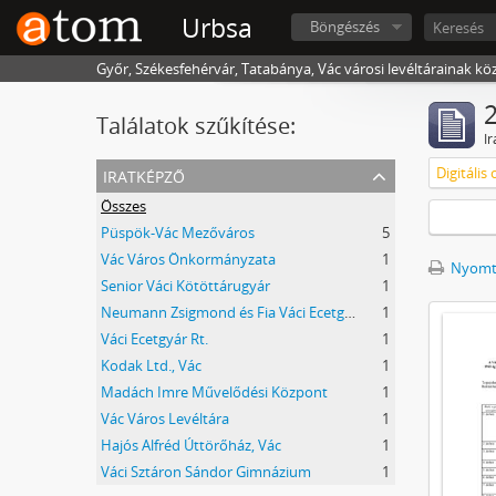
Urbsa
Böngészés
Győr, Székesfehérvár, Tatabánya, Vác városi levéltárainak kö
2
Találatok szűkítése:
Ir
iratképző
Digitáli
Összes
Püspök-Vác Mezőváros
5
Vác Város Önkormányzata
1
Nyomta
Senior Váci Kötöttárugyár
1
Neumann Zsigmond és Fia Váci Ecetgyár
1
Váci Ecetgyár Rt.
1
Kodak Ltd., Vác
1
Madách Imre Művelődési Központ
1
Vác Város Levéltára
1
Hajós Alfréd Úttörőház, Vác
1
Váci Sztáron Sándor Gimnázium
1