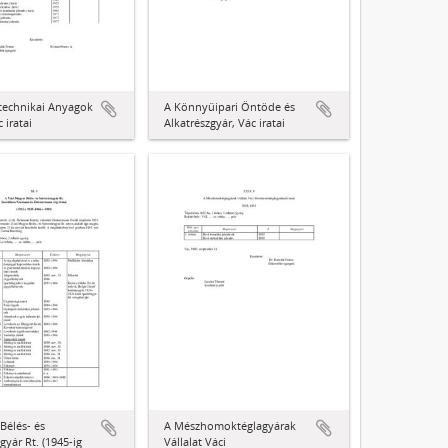
technikai Anyagok
A Könnyűipari Öntöde és
 iratai
Alkatrészgyár, Vác iratai
Bélés- és
A Mészhomoktéglagyárak
gyár Rt. (1945-ig
Vállalat Váci