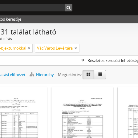
zös keresője
31 találat látható
atleírás
s objektumokkal
Vác Város Levéltára
Részletes keresési lehetősé
tási előnézet
Hierarchy
Megtekintés: