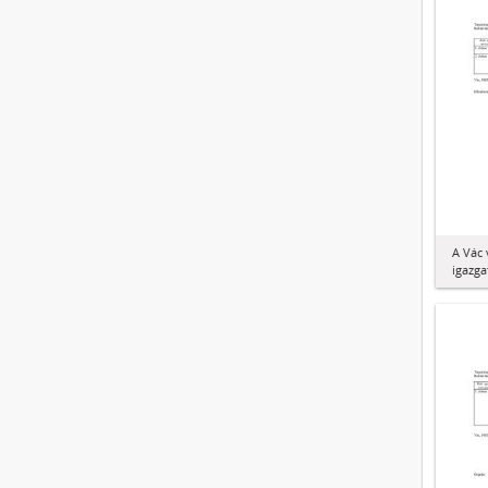
A Vác
igazga