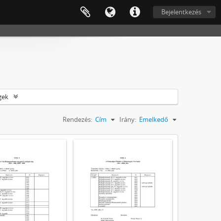
Bejelentkezés
gek
Rendezés:
Cím
Irány:
Emelkedő