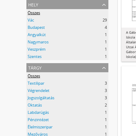
hely
Összes
Vác
29
Budapest
4
A Gábo
Angyalkút
1
Iskola
Nagymaros
1
Általá
Utcai 
Veszprém
1
Gábor 
Szentes
1
Iskola)
tárgy
Összes
Textilipar
3
Végrendelet
3
Jogszolgáltatás
3
Oktatás
2
Labdarúgás
1
Pénzintézet
1
Élelmiszeripar
1
Mezőváros
1