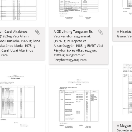
r József Általános
A GE Lihting Tungsram Rt.
A Híradás
 (1953-ig Váci Állami
Váci Fényforrásgyárának
Gyára, Vác
nos Fiúiskola, 1965-ig Ilona
(1974-ig TV-Képcső és
Általános Iskola, 1975-ig
Alkatrészgyár, 1985-ig EIVRT Váci
József Utcai Általános
Fényforrás- és Alkatrészgyár,
 iratai
1989-ig Tungsram Rt.
Fényforrásgyára) iratai
A Magyar 
Szövetáru