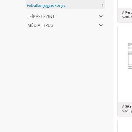
Felvallási jegyzőkönyv
1
A Pes
leírási szint
Vállala
média típus
A Sik
Váci E