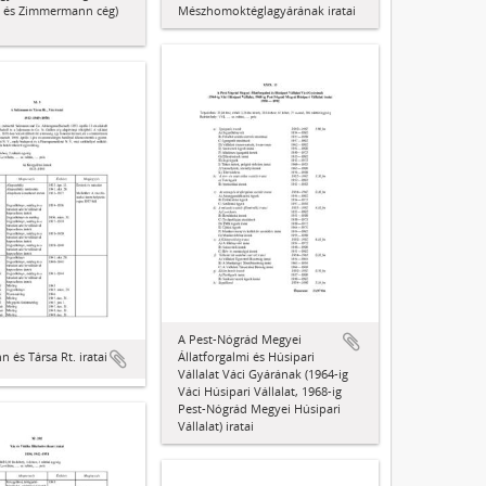
és Zimmermann cég)
Mészhomoktéglagyárának iratai
A Pest-Nógrád Megyei
 és Társa Rt. iratai
Állatforgalmi és Húsipari
Vállalat Váci Gyárának (1964-ig
Váci Húsipari Vállalat, 1968-ig
Pest-Nógrád Megyei Húsipari
Vállalat) iratai