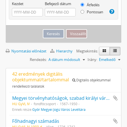
Kezdet
Befejező dátum
Átfedés
Pontosan
Nyomtatási előnézet
Hierarchy
Megtekintés:
Rendezés:
A dátum módosult
Irány:
Emelkedő
42 eredmények digitális
objektummal/tartalommal
Digitális objektummal
rendelkező találatok
Megyei törvényhatóságok, szabad királyi városok és törvényhatósági jogú városok
HU GyVL IV
fondfőcsoport
1567–1950
Ennek része:
Győr Megyei Jogú Város Levéltára
Főhadnagyi számadás
HU GyVL IV-1003-d
állag
1726–1742