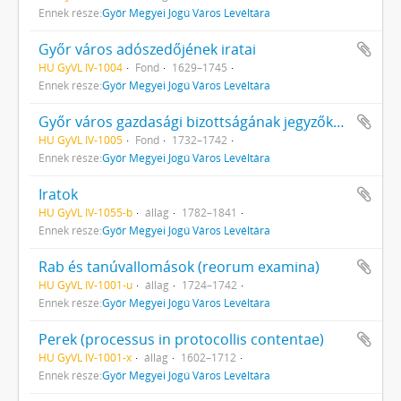
Ennek része:
Győr Megyei Jogú Város Levéltára
Győr város adószedőjének iratai
HU GyVL IV-1004
Fond
1629–1745
Ennek része:
Győr Megyei Jogú Város Levéltára
Győr város gazdasági bizottságának jegyzőkönyvei
HU GyVL IV-1005
Fond
1732–1742
Ennek része:
Győr Megyei Jogú Város Levéltára
Iratok
HU GyVL IV-1055-b
állag
1782–1841
Ennek része:
Győr Megyei Jogú Város Levéltára
Rab és tanúvallomások (reorum examina)
HU GyVL IV-1001-u
állag
1724–1742
Ennek része:
Győr Megyei Jogú Város Levéltára
Perek (processus in protocollis contentae)
HU GyVL IV-1001-x
állag
1602–1712
Ennek része:
Győr Megyei Jogú Város Levéltára