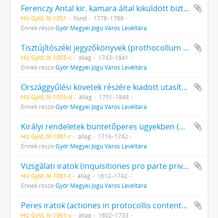
Ferenczy Antal kir. kamara által kiküldött biztos működésére vonatkozó iratok (acta Comissionis Ferenczyanae)
HU GyVL IV-1051
Fond
1778–1788
Ennek része:
Győr Megyei Jogú Város Levéltára
Tisztújítószéki jegyzőkönyvek (prothocollum restauratorium)
HU GyVL IV-1055-c
állag
1743–1841
Ennek része:
Győr Megyei Jogú Város Levéltára
Országgyűlési követek részére kiadott utasítások, a követek által küldött jelentések és azok mellékletei (acta diaetalia)
HU GyVL IV-1055-d
állag
1751–1848
Ennek része:
Győr Megyei Jogú Város Levéltára
Királyi rendeletek büntetőperes ügyekben (mandata regia in iuridicis)
HU GyVL IV-1001-r
állag
1716–1742
Ennek része:
Győr Megyei Jogú Város Levéltára
Vizsgálati iratok (inquisitiones pro parte privatorum)
HU GyVL IV-1001-t
állag
1612–1742
Ennek része:
Győr Megyei Jogú Város Levéltára
Peres iratok (actiones in protocollis contentae)
HU GyVL IV-1001-v
állag
1602–1733