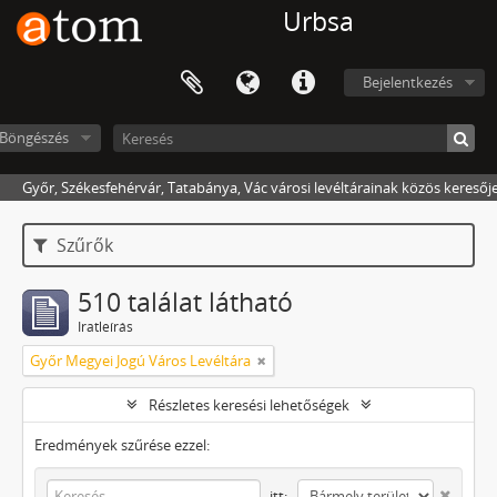
Urbsa
Bejelentkezés
Böngészés
Győr, Székesfehérvár, Tatabánya, Vác városi levéltárainak közös keresőj
Szűrők
510 találat látható
Iratleírás
Győr Megyei Jogú Város Levéltára
Részletes keresési lehetőségek
Eredmények szűrése ezzel:
itt: