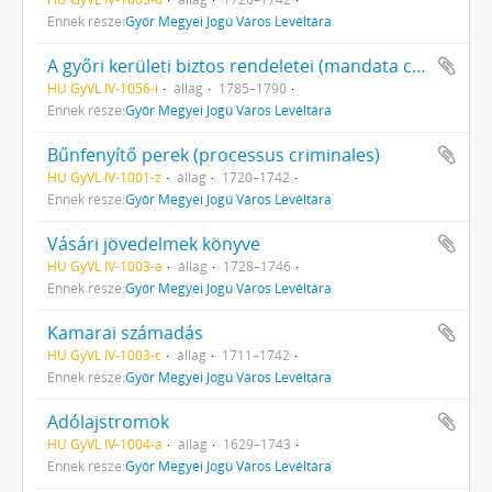
Ennek része:
Győr Megyei Jogú Város Levéltára
A győri kerületi biztos rendeletei (mandata comissarii regii Jauriensis)
HU GyVL IV-1056-i
állag
1785–1790
Ennek része:
Győr Megyei Jogú Város Levéltára
Bűnfenyítő perek (processus criminales)
HU GyVL IV-1001-z
állag
1720–1742
Ennek része:
Győr Megyei Jogú Város Levéltára
Vásári jövedelmek könyve
HU GyVL IV-1003-a
állag
1728–1746
Ennek része:
Győr Megyei Jogú Város Levéltára
Kamarai számadás
HU GyVL IV-1003-c
állag
1711–1742
Ennek része:
Győr Megyei Jogú Város Levéltára
Adólajstromok
HU GyVL IV-1004-a
állag
1629–1743
Ennek része:
Győr Megyei Jogú Város Levéltára