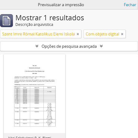
Previsualizar a impressão
Fechar
Mostrar 1 resultados
Descrição arquivística
Szent Imre Római Katolikus Elemi Iskola
Com objeto digital
Opções de pesquisa avançada
Váci Felsővárosi R. K. Elemi