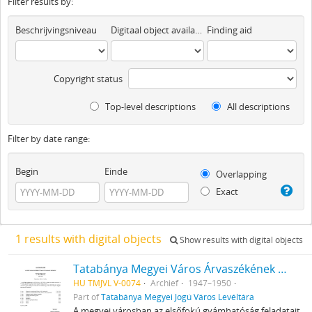
Filter results by:
Beschrijvingsniveau
Digitaal object available
Finding aid
Copyright status
Top-level descriptions
All descriptions
Filter by date range:
Begin
Einde
Overlapping
Exact
1 results with digital objects
Show results with digital objects
Tatabánya Megyei Város Árvaszékének iratai
HU TMJVL V-0074
Archief
1947–1950
Part of
Tatabánya Megyei Jogú Város Levéltára
A megyei városban az elsőfokú gyámhatóság feladatait