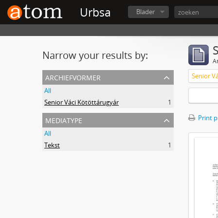
Urbsa
Blader
Narrow your results by:
Ar
archiefvormer
Senior V
All
Senior Váci Kötöttárugyár
1
mediatype
Print 
All
Tekst
1