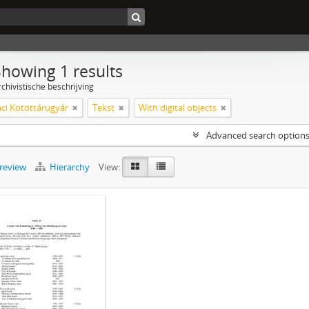
Showing 1 results
chivistische beschrijving
áci Kötöttárugyár
Tekst
With digital objects
Advanced search option
preview
Hierarchy
View: