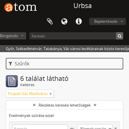
Urbsa
Bejelentkezés
Böngészés
Győr, Székesfehérvár, Tatabánya, Vác városi levéltárainak közös keresőj
Szűrők
6 találat látható
Iratleírás
Püspök-Vác Mezőváros
Részletes keresési lehetőségek
Eredmények szűrése ezzel:
itt: