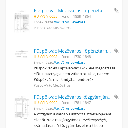
Püspökvác Mezőváros Főpénztári Hivatalának iratai
HU VVL V-0025
Fond
1839–1864
Ennek része:
Vác Város Levéltára
Püspök-Vác Mezőváros
Püspökvác Mezőváros Főpénztárnoki Hivatalának (1840-ig [fő]adószedőjének, Főadószedői Hivatalának) iratai
HU VVL V-0003
Fond
1730–1848
Ennek része:
Vác Város Levéltára
Püspökvác és Káptalanvác 1742. évi megosztása
előtti iratanyaga nem választották le, hanem
Püspökvác mv. fondjába rendezték.
Püspök-Vác Mezőváros
Püspökvác Mezőváros közgyámjának iratai
HU VVL V-0002
Fond
1781–1847
Ennek része:
Vác Város Levéltára
A közgyám a város választott tisztviselőjeként
ellenőrizte a magángyámok tevékenységét,
számadásait. A közgyám kezelte a kisebb