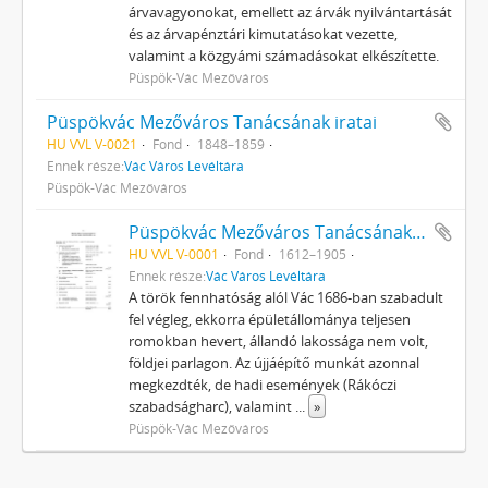
árvavagyonokat, emellett az árvák nyilvántartását
és az árvapénztári kimutatásokat vezette,
valamint a közgyámi számadásokat elkészítette.
Püspök-Vác Mezőváros
Püspökvác Mezőváros Tanácsának iratai
HU VVL V-0021
Fond
1848–1859
Ennek része:
Vác Város Levéltára
Püspök-Vác Mezőváros
Püspökvác Mezőváros Tanácsának iratai
HU VVL V-0001
Fond
1612–1905
Ennek része:
Vác Város Levéltára
A török fennhatóság alól Vác 1686-ban szabadult
fel végleg, ekkorra épületállománya teljesen
romokban hevert, állandó lakossága nem volt,
földjei parlagon. Az újjáépítő munkát azonnal
megkezdték, de hadi események (Rákóczi
szabadságharc), valamint
...
»
Püspök-Vác Mezőváros