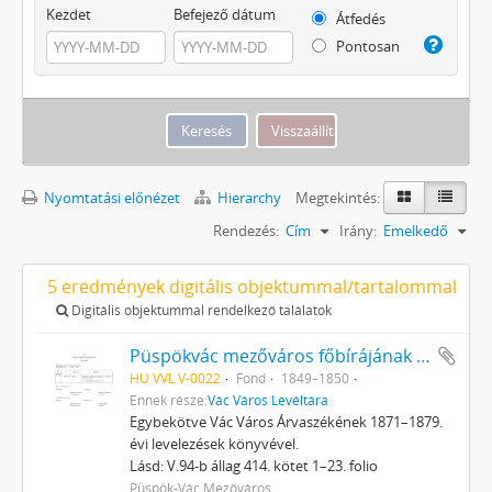
Kezdet
Befejező dátum
Átfedés
Pontosan
Nyomtatási előnézet
Hierarchy
Megtekintés:
Rendezés:
Cím
Irány:
Emelkedő
5 eredmények digitális objektummal/tartalommal
Digitális objektummal rendelkező találatok
Püspökvác mezőváros főbírájának iratai
HU VVL V-0022
Fond
1849–1850
Ennek része:
Vác Város Levéltára
Egybekötve Vác Város Árvaszékének 1871–1879.
évi levelezések könyvével.
Lásd: V.94-b állag 414. kötet 1–23. folio
Püspök-Vác Mezőváros