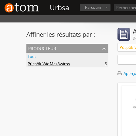
Urbsa
Parcourir
A
Affiner les résultats par :
D
producteur
Püspök-
Tout
Püspök-Vác Mezőváros
5
Aperçu