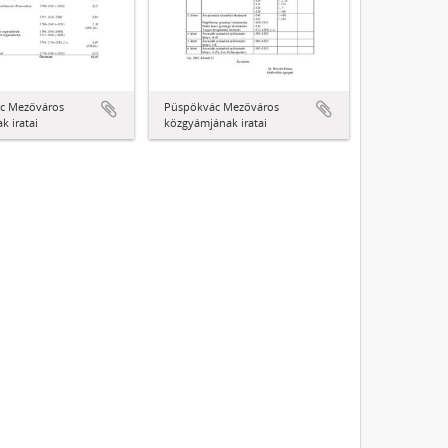
c Mezőváros
Püspökvác Mezőváros
k iratai
közgyámjának iratai