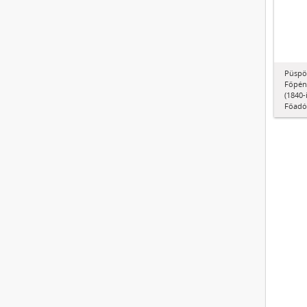
Püspö
Főpén
(1840-
Főadós