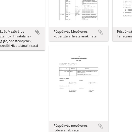
kvác Mezőváros
Püspökvác Mezőváros
Püspökvá
ztárnoki Hivatalának
Főpénztári Hivatalának iratai
Tanácsána
ig [fő]adószedőjének,
zedői Hivatalának) iratai
Püspökvác mezőváros
főbírájának iratai