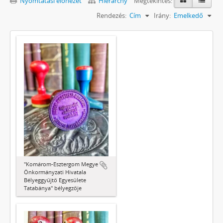
Nyomtatási előnézet
Hierarchy
Megtekintés:
Rendezés:
Cím
Irány:
Emelkedő
"Komárom-Esztergom Megye
Önkormányzati Hivatala
Bélyeggyűjtő Egyesülete
Tatabánya" bélyegzője