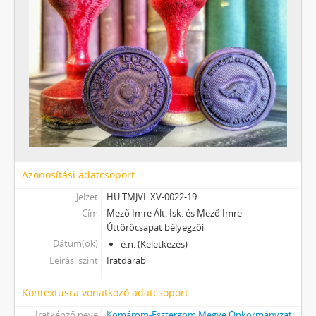
[Fond] 0035 - Mozgófilmek gyűjteménye (86 tekercs), é.n.
[Fond] 0041 - Helyi eseményekre vonatkozü dokumentumok gyűjteménye, 1768–2016
[Fond] 0042 - Hangszalagok gyűjteménye, é.n.
[Fond] 0043 - CD-k, DVD-k gyűjteménye (51 db), 2002–2011
[Fond] 0044 - Tatabánya Megyei Jogú Város díszpolgárainak gyűjteménye, 1992–2010
[Fond] 0045 - Kézirattár (139 db), 1930–2006
[Fond] 0046 - Bánfi József rajztanár gyűjteménye, 1998–2009
[Fond] 0061 - Kiadványokkal kapcsolatos segédanyagok gyűjteménye, 2002–2011
[Fond] 0062 - Levéltári kiállítások dokumentumai, 1992–2002
[Fond] 0063 - Tematikus adatgyűjtések, 1948–2004
[Fond] 0076 - Választásokkal kapcsolatos nyomtatványok gyűjteménye, 1848–2010
Azonosítási adatcsoport
[Fond] 0077 - Oktatástörténeti gyűjteménye, 1884–1991
Jelzet
HU TMJVL XV-0022-19
[Fond] 0078 - Plakátgyűjtemény, 1892–2024
Cím
Mező Imre Ált. Isk. és Mező Imre
[Fond] 0079 - Centrum Áruház gyűjteménye, 1950–1992
Úttörőcsapat bélyegzői
[Fond] 0080 - Római katolikus anyakönyvek másodpéldányainak gyűjteménye, 1851–1895
Dátum(ok)
é.n. (Keletkezés)
[fondfőcsoport] XVII - Néphatalmi és különleges feladatokra létrejött bizottságok, 1945 - 1949
Leírási szint
Iratdarab
[fondfőcsoport] XXIII - Tanácsok, 1946 - 2002
[fondfőcsoport] XXIV - Az államigazgatás területi szervei, 1899 - 2002
Kontextusra vonatkozó adatcsoport
[fondfőcsoport] XXIX - Vállalatok, 1896 - 2004
Iratképző neve
Komárom-Esztergom Megye Önkormányzati