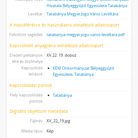
[fondfőcsoport] XXXIII - Külön intézkedéssel levéltárba utalt iratok, 1895 - 2014
Hivatala Bélyeggyűjtő Egyesülete Tatabánya
[fondfőcsoport] XXXVII - MJV önkormányzatok, 1990 - 2012
Levéltár
Tatabánya Megyei Jogú Város Levéltára
A hozzáférésre és használatra vonatkozó adatcsoport
Feltöltött segédlet
tatabanya-megyei-jogu-varos-leveltara.pdf
Kapcsolódó anyagokra vonatkozó adatcsoport
Eredeti példányok
XV.22. 19. doboz
léte és őrzőhelye
Kapcsolódó
KEM Önkormányzat Bélyeggyűjtő
leírások
Egyesülete, Tatabánya
Kapcsolódási pontok
Hely kapcsolódási
Tatabánya
pontok
Digitális objektum metadata
Fájlnév
XV_22_19.jpg
Média típus
Kép