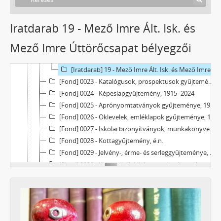
[Fond] 0001 - Városi térképek gyűjteménye (287 db), 1903–2007
[Fond] 0011 - Tatabánya város tervtára, 1950–2000
Iratdarab 19 - Mező Imre Ált. Isk. és
[Fond] 0021 - Pecsétmásolatok gyűjteménye, é.n.
Mező Imre Úttörőcsapat bélyegzői
[Fond] 0022 - Pecsétnyomók, bélyegzők gyűjteménye, é.n.
[Iratdarab] 6 - "Komárom-Esztergom Megye Önkormányzati Hivatala Bélyeggyűjtő Egyesülete Tatabánya" bélyegzője, é.n.
[Iratdarab] 19 - Mező Imre Ált. Isk. és Mező Imre Úttörőcsapat bélyegzői, é.n.
[Fond] 0023 - Katalógusok, prospektusok gyűjteménye, 1949–2012
[Fond] 0024 - Képeslapgyűjtemény, 1915–2024
[Fond] 0025 - Aprónyomtatványok gyűjteménye, 1940–2024
[Fond] 0026 - Oklevelek, emléklapok gyűjteménye, 1945–2023
[Fond] 0027 - Iskolai bizonyítványok, munkakönyvek, tagsági könyvek gyűjteménye, 1913–1998
[Fond] 0028 - Kottagyűjtemény, é.n.
[Fond] 0029 - Jelvény-, érme- és serleggyűjteménye, é.n.
[Fond] 0030 - Könyvtári leltárkönyvek gyűjteménye, 1993–2018
[Fond] 0031 - Fotótár, 1910–2024
[Fond] 0032 - Mikrofilmtár, 1947–ig
[Fond] 0033 - Xeroxmásolatok gyűjteménye, 1223–1954
[Fond] 0034 - Diatár, é.n.