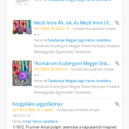
Mező Imre Ált. Isk. és Mező Imre Úttörőcsapat bélyegzői
HU TMJVL XV-0022-19
Unidad documental simple
é.n.
Parte de
Tatabánya Megyei Jogú Város Levéltára
Komárom-Esztergom Megye Önkormányzati Hivatala
Bélyeggyűjtő Egyesülete Tatabánya
"Komárom-Esztergom Megye Önkormányzati Hivatala Bélyeggyűjtő Egyesülete Tatabánya" bélyegzője
HU TMJVL XV-0022-6
Unidad documental simple
é.n.
Parte de
Tatabánya Megyei Jogú Város Levéltára
Komárom-Esztergom Megye Önkormányzati Hivatala
Bélyeggyűjtő Egyesülete Tatabánya
Közgyűlési jegyzőkönyv
HU VVL V-0091-a-1. kötet
Unidad documental simple
1872.01.13.
Parte de
Vác Város Levéltára
1/1872. Prunner Antal polgm. jelentése a káptalantól megvett