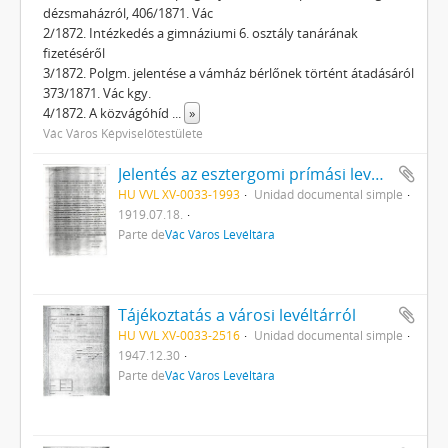
dézsmaházról, 406/1871. Vác
2/1872. Intézkedés a gimnáziumi 6. osztály tanárának
fizetéséről
3/1872. Polgm. jelentése a vámház bérlőnek történt átadásáról
373/1871. Vác kgy.
4/1872. A közvágóhíd
...
»
Vác Város Képviselőtestülete
Jelentés az esztergomi prímási levéltár erőszakos Budapestre szállításáról
HU VVL XV-0033-1993
Unidad documental simple
1919.07.18.
Parte de
Vác Város Levéltára
Tájékoztatás a városi levéltárról
HU VVL XV-0033-2516
Unidad documental simple
1947.12.30
Parte de
Vác Város Levéltára