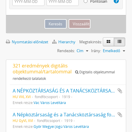
Pontosan
Nyomtatási előnézet
Hierarchy
Megtekintés:
Rendezés:
Cím
Irány:
Emelkedő
321 eredmények digitális
objektummal/tartalommal
Digitális objektummal
rendelkező találatok
A NÉPKÖZTÁRSASÁG ÉS A TANÁCSKÖZTÁRSASÁG FORRADALMI SZERVEI
HU VVL XVI
fondfőcsoport
1919
Ennek része:
Vác Város Levéltára
A Népköztársaság és a Tanácsköztársaság forradalmi szervei
HU GyVL XVI
fondfőcsoport
1919
Ennek része:
Győr Megyei Jogú Város Levéltára