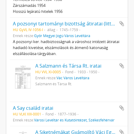
Zárszámadás 1954
Hosszú lejáratú hitelek 1956
A pozsonyi tartományi bizottság átiratai (litterae Comissiariatus Provincialis Posoniensis)
HU GyVL IV-1056-l
állag
1745–1759
Ennek része:
Győr Megyei Jogú Város Levéltára
A pozsonyi ker. hadbiztosságnak a városhoz intézett átiratai
hadiadó kivetése, elszámolások és átmenő katonaság
elszállásolása tárgyában.
A Salzmann és Társa Rt. iratai
HU VVL XI-0005
Fond
1933 - 1950
Ennek része:
Vác Város Levéltára
Salzmann és Társa Rt.
A Say család iratai
HU VLKI XIII-0001
Fond
1877–1936
Ennek része:
Városi Levéltár és Kutatóintézet, Székesfehérvár
A Siketnémákat Gyámolító Váci Egyesület iratai