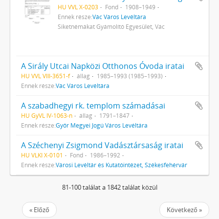
HU VVL X-0203
Fond
1908–1949
Ennek része:
Vác Város Levéltára
Siketnémákat Gyámolító Egyesület, Vác
A Sirály Utcai Napközi Otthonos Óvoda iratai
HU VVL VIII-3651-f
állag
1985–1993 (1985–1993)
Ennek része:
Vác Város Levéltára
A szabadhegyi rk. templom számadásai
HU GyVL IV-1063-n
állag
1791–1847
Ennek része:
Győr Megyei Jogú Város Levéltára
A Széchenyi Zsigmond Vadásztársaság iratai
HU VLKI X-0101
Fond
1986–1992
Ennek része:
Városi Levéltár és Kutatóintézet, Székesfehérvár
81-100 találat a 1842 találat közül
« Előző
Következő »