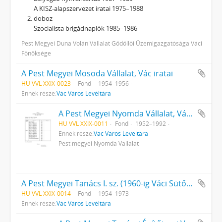
A KISZ-alapszervezet iratai 1975–1988
doboz
Szocialista brigádnaplók 1985–1986
Pest Megyei Duna Volán Vállalat Gödöllői Üzemigazgatósága Váci
Főnöksége
A Pest Megyei Mosoda Vállalat, Vác iratai
HU VVL XXIX-0023
Fond
1954–1956
Ennek része:
Vác Város Levéltára
A Pest Megyei Nyomda Vállalat, Vác iratai
HU VVL XXIX-0011
Fond
1952–1992
Ennek része:
Vác Város Levéltára
Pest megyei Nyomda Vállalat
A Pest Megyei Tanács I. sz. (1960-ig Váci Sütőipari Vállalat) Váci Sütőipari Vállalatának iratai
HU VVL XXIX-0014
Fond
1954–1973
Ennek része:
Vác Város Levéltára