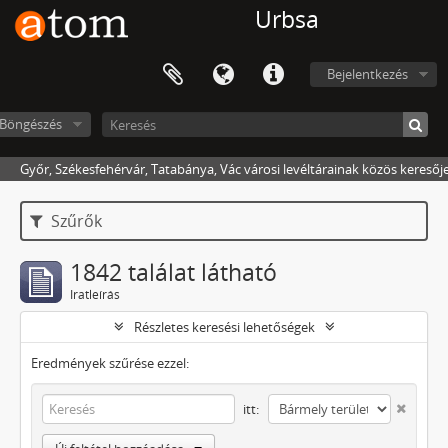
Urbsa
Bejelentkezés
Böngészés
Győr, Székesfehérvár, Tatabánya, Vác városi levéltárainak közös keresőj
Szűrők
1842 találat látható
Iratleírás
Részletes keresési lehetőségek
Eredmények szűrése ezzel:
itt: