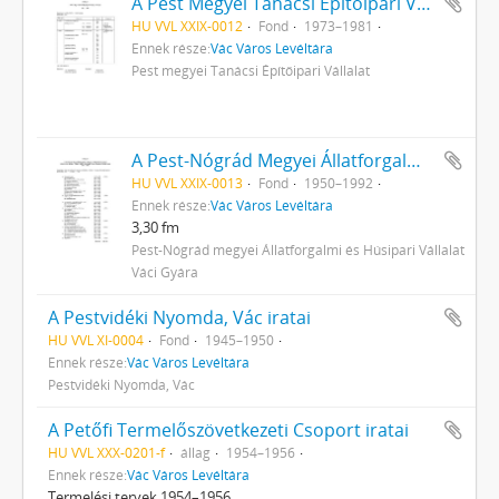
A Pest Megyei Tanácsi Építőipari Vállalat, Vác iratai
HU VVL XXIX-0012
Fond
1973–1981
Ennek része:
Vác Város Levéltára
Pest megyei Tanácsi Építőipari Vállalat
A Pest-Nógrád Megyei Állatforgalmi és Húsipari Vállalat Váci Gyárának (1964-ig Váci Húsipari Vállalat, 1968-ig Pest-Nógrád Megyei Húsipari Vállalat) iratai
HU VVL XXIX-0013
Fond
1950–1992
Ennek része:
Vác Város Levéltára
3,30 fm
Pest-Nógrád megyei Állatforgalmi és Húsipari Vállalat
Váci Gyára
A Pestvidéki Nyomda, Vác iratai
HU VVL XI-0004
Fond
1945–1950
Ennek része:
Vác Város Levéltára
Pestvidéki Nyomda, Vác
A Petőfi Termelőszövetkezeti Csoport iratai
HU VVL XXX-0201-f
állag
1954–1956
Ennek része:
Vác Város Levéltára
Termelési tervek 1954–1956