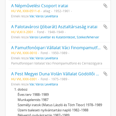
A Népművelési Csoport iratai
HU VVL XXIII-0511-d
állag
1952–1961
Ennek része:
Vác Város Levéltára
A Palotavárosi (Jóbarát) Asztaltársaság iratai
HU VLKI X-2001
Fond
1948–1949
Ennek része:
Városi Levéltár és Kutatóintézet, Székesfehérvár
A Pamutfonóipari Vállalat Váci Finompamutfonó és Cérnázógyárának (1962-ig Finompamutfonó és Cérnázógyár) iratai
HU VVL XXIX-0010
Fond
1950–1989
Ennek része:
Vác Város Levéltára
Pamutfonóipari Vállalat Váci Finompamutfonó és Cérnázógyára
A Pest Megyei Duna Volán Vállalat Gödöllői Üzemigazgatósága Váci Főnökségének (1986-ig Volán 1. sz. Vállalat 12. sz. Üzemegysége) iratai
HU VVL XXIX-0301
Fond
1975–1989
Ennek része:
Vác Város Levéltára
doboz
Éves terv 1988–1989
Munkajelentés 1987
Személyi iratok (Matus László és Tóth Tibor) 1978–1989
Üzemi baleseti nyilvántartási napló 1982–1988
Bélyegző nyilvántartás 1987–1989