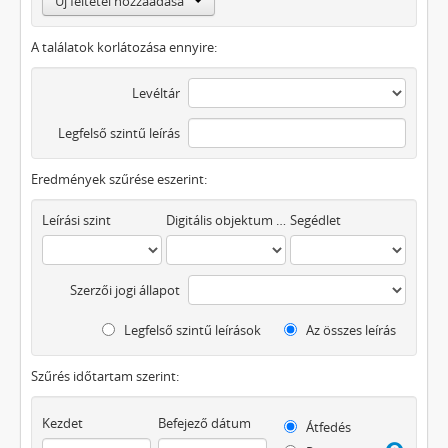
Új feltétel hozzáadása
A találatok korlátozása ennyire:
Levéltár
Legfelső szintű leírás
Eredmények szűrése eszerint:
Leírási szint
Digitális objektum áll rendelkezésre
Segédlet
Szerzői jogi állapot
Legfelső szintű leírások
Az összes leírás
Szűrés időtartam szerint:
Kezdet
Befejező dátum
Átfedés