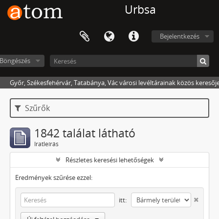
Urbsa
Bejelentkezés
Böngészés
Győr, Székesfehérvár, Tatabánya, Vác városi levéltárainak közös keresőj
Szűrők
1842 találat látható
Iratleírás
Részletes keresési lehetőségek
Eredmények szűrése ezzel:
itt: