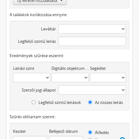
Új feltétel hozzáadása
A találatok korlátozása ennyire:
Levéltár
Legfelső szintű leírás
Eredmények szűrése eszerint:
Leírási szint
Digitális objektum áll rendelkezésre
Segédlet
Szerzői jogi állapot
Legfelső szintű leírások
Az összes leírás
Szűrés időtartam szerint:
Kezdet
Befejező dátum
Átfedés