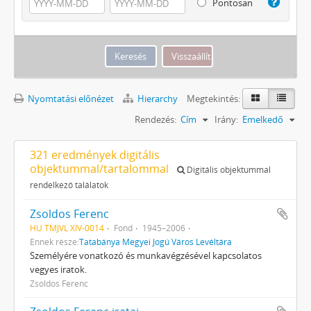
Pontosan
Nyomtatási előnézet
Hierarchy
Megtekintés:
Rendezés:
Cím
Irány:
Emelkedő
321 eredmények digitális
objektummal/tartalommal
Digitális objektummal
rendelkező találatok
Zsoldos Ferenc
HU TMJVL XIV-0014
Fond
1945–2006
Ennek része:
Tatabánya Megyei Jogú Város Levéltára
Személyére vonatkozó és munka­végzésével kapcsolatos
vegyes ira­tok.
Zsoldos Ferenc