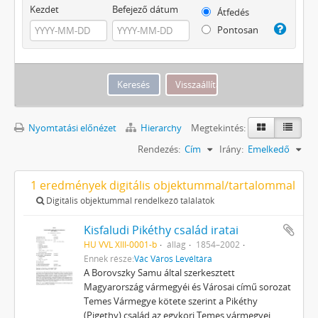
Kezdet
Befejező dátum
Átfedés
Pontosan
Nyomtatási előnézet
Hierarchy
Megtekintés:
Rendezés:
Cím
Irány:
Emelkedő
1 eredmények digitális objektummal/tartalommal
Digitális objektummal rendelkező találatok
Kisfaludi Pikéthy család iratai
HU VVL XIII-0001-b
állag
1854–2002
Ennek része:
Vác Város Levéltára
A Borovszky Samu által szerkesztett
Magyarország vármegyéi és Városai című sorozat
Temes Vármegye kötete szerint a Pikéthy
(Pigethy) család az egykori Temes vármegyei