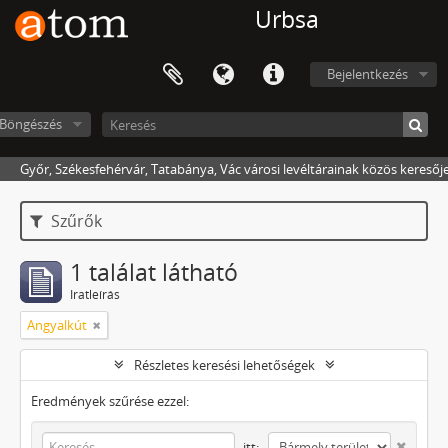
Urbsa
Bejelentkezés
Böngészés
Győr, Székesfehérvár, Tatabánya, Vác városi levéltárainak közös keresőj
Szűrők
1 találat látható
Iratleírás
Angyalkút
Részletes keresési lehetőségek
Eredmények szűrése ezzel:
itt: