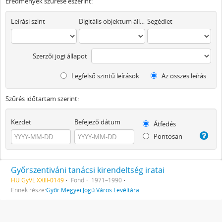
Eredmények szűrése eszerint:
Leírási szint
Digitális objektum áll rendelkezésre
Segédlet
Szerzői jogi állapot
Legfelső szintű leírások
Az összes leírás
Szűrés időtartam szerint:
Kezdet
Befejező dátum
Átfedés
Pontosan
Győrszentiváni tanácsi kirendeltség iratai
HU GyVL XXIII-0149
Fond
1971–1990
Ennek része:
Győr Megyei Jogú Város Levéltára