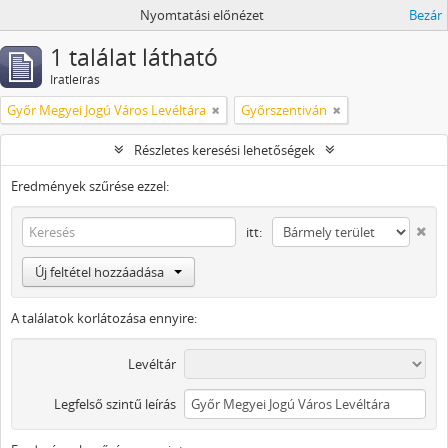
Nyomtatási előnézet
Bezár
1 találat látható
Iratleírás
Győr Megyei Jogú Város Levéltára
Győrszentiván
Részletes keresési lehetőségek
Eredmények szűrése ezzel:
itt:
Új feltétel hozzáadása
A találatok korlátozása ennyire:
Levéltár
Legfelső szintű leírás