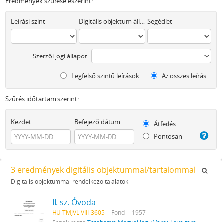
Eredmények szűrése eszerint:
Leírási szint
Digitális objektum áll rendelkezésre
Segédlet
Szerzői jogi állapot
Legfelső szintű leírások
Az összes leírás
Szűrés időtartam szerint:
Kezdet
Befejező dátum
Átfedés
Pontosan
3 eredmények digitális objektummal/tartalommal
Digitális objektummal rendelkező találatok
II. sz. Óvoda
HU TMJVL VIII-3605
Fond
1957
Ennek része:
Tatabánya Megyei Jogú Város Levéltára