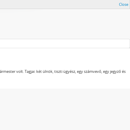
Close
ester volt. Tagjai: két ülnök, tiszti ügyész, egy számvevő, egy jegyző és