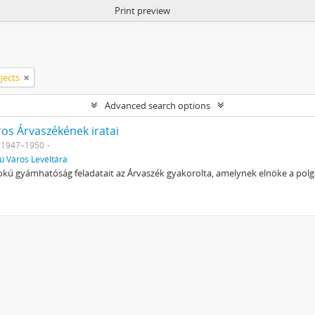
Print preview
jects
Advanced search options
os Árvaszékének iratai
1947–1950
ú Város Levéltára
kú gyámhatóság feladatait az Árvaszék gyakorolta, amelynek elnöke a polgárm