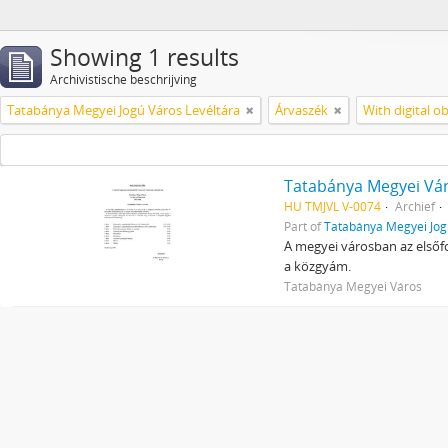
Showing 1 results
Archivistische beschrijving
Tatabánya Megyei Jogú Város Levéltára
Árvaszék
With digital ob
Tatabánya Megyei Vár
HU TMJVL V-0074
Archief
Part of
Tatabánya Megyei Jog
A megyei városban az elsőfo
a közgyám.
Tatabánya Megyei Város