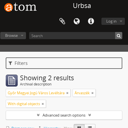
Urbsa
Log in
Browse
Filters
Showing 2 results
Archival description
Győr Megyei Jogú Város Levéltára
Árvaszék
With digital objects
Advanced search options