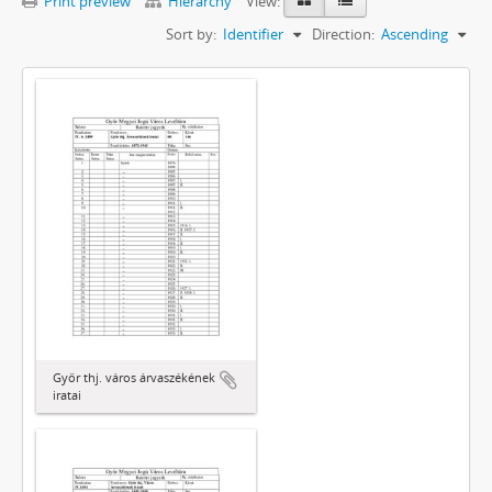
Print preview
Hierarchy
View:
Sort by:
Identifier
Direction:
Ascending
Győr thj. város árvaszékének
iratai