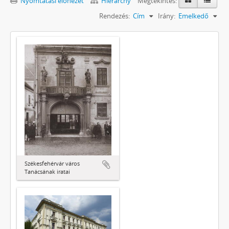
Nyomtatási előnézet
Hierarchy
Megtekintés:
Rendezés:
Cím
Irány:
Emelkedő
Székesfehérvár város
Tanácsának iratai