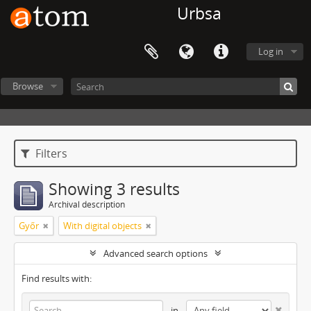
Urbsa
Log in
Browse
Filters
Showing 3 results
Archival description
Győr
With digital objects
Advanced search options
Find results with:
in