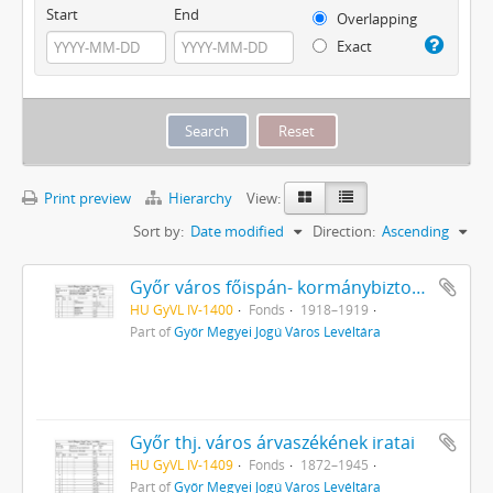
Start
End
Overlapping
Exact
Print preview
Hierarchy
View:
Sort by:
Date modified
Direction:
Ascending
Győr város főispán- kormánybiztosának iratai
HU GyVL IV-1400
Fonds
1918–1919
Part of
Győr Megyei Jogú Város Levéltára
Győr thj. város árvaszékének iratai
HU GyVL IV-1409
Fonds
1872–1945
Part of
Győr Megyei Jogú Város Levéltára