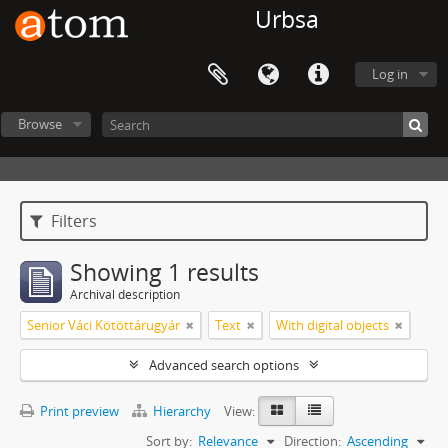
Urbsa
Log in
Browse
Filters
Showing 1 results
Archival description
Senior Váci Kötöttárugyár
Text
With digital objects
Advanced search options
Print preview
Hierarchy
View:
Sort by:
Relevance
Direction:
Ascending