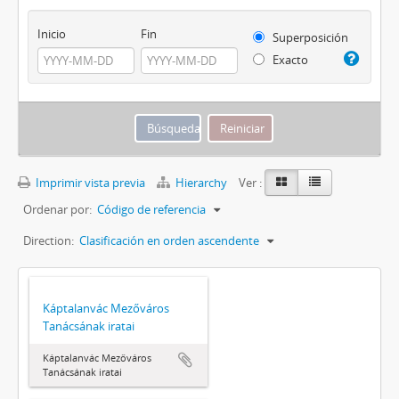
Inicio
Fin
Superposición
Exacto
Imprimir vista previa
Hierarchy
Ver :
Ordenar por:
Código de referencia
Direction:
Clasificación en orden ascendente
Káptalanvác Mezőváros
Tanácsának iratai
Káptalanvác Mezőváros
Tanácsának iratai