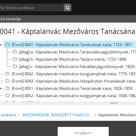
[Fond] 0023 - Püspökvác Mezőváros Árvabizottmányának iratai, 181
[Fond] 0024 - Püspökvác Mezőváros Közgyámjának iratai, (1831) 185
[Fond] 0025 - Püspökvác Mezőváros Főpénztári Hivatalának iratai, 1
zös keresője
[Fond] 0026 - Püspökvác Mezőváros Adószedői Hivatalának iratai, 18
0041 - Káptalanvác Mezőváros Tanácsának
[Fond] 0027 - Püspökvác Mezőváros Szóbeli Bíróságának iratai, 1848
[Fond] 0028 - Püspökvác Mezőváros Rendőrkapitányi Hivatalának irat
[Fond] 0041 - Káptalanvác Mezőváros Tanácsának iratai, 1723–1851
[állag] a - Káptalanvác Mezőváros Tanácsülési jegyzőkönyvek, 1
[állag] b - Káptalanvác Mezőváros Tanácsi iratok, 1723–1848
[állag] c - Káptalanvác Mezőváros Felvallási jegyzőkönyvek, 1828
[Fond] 0042 - Káptalanvác mezőváros közgyámjának iratai, 1775–183
[Fond] 0043 - Káptalanvác Mezőváros Házipénztári Hivatalának iratai
[Fond] 0051 - Káptalanvác Mezőváros Tanácsának iratai, 1828–1859
[Fond] 0052 - Káptalanvác mezőváros közgyámjának iratai, 1838–186
[Fond] 0053 - Káptalanvác Mezőváros Házipénztári Hivatalának iratai
[Fond] 0054 - Káptalanvác Mezőváros Adószedői Hivatalának iratai, 
 Levéltára
MEZŐVÁROSOK, RENDEZETT TANÁCSÚ VÁROSOK, KÖZSÉGEK
[Fond] 0055 - Káptalanvác Mezőváros Szóbeli Bíróságának iratai, 185
[Fond] 0071 - Vác Mezőváros Képviselő-testületének iratai, 1861–187
[Fond] 0072 - Vác Mezőváros Tanácsának iratai, 1849–1877