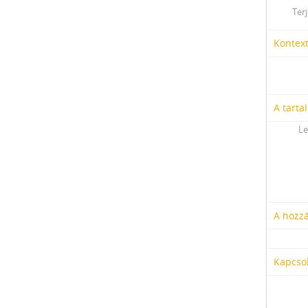
Ter
Kontex
A tarta
Le
A hozzá
Kapcso