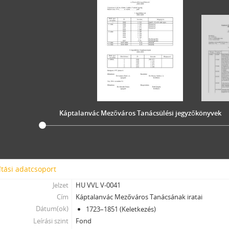
[Fond] 0073 - Vác mezőváros közgyámjának iratai, 1844–1874
[Fond] 0074 - Vác Mezőváros Árvapénztárának iratai, 1858–1876
[Fond] 0075 - Vác Mezőváros Házipénztárának iratai, 1859–1872
[Fond] 0076 - Vác Mezőváros Adóhivatalának iratai, 1854–1872
[Fond] 0077 - Vác Mezőváros Törvényszékének iratai, 1851–1859
[Fond] 0078 - Vác Mezőváros Sommás Bíróságának iratai, 1869–1871
[Fond] 0091 - Vác Város Képviselő-testületének iratai, 1872–1950
[Fond] 0092 - Vác Város Tanácsának iratai (Tanácsülési jegyzőkönyve
[Fond] 0093 - Vác város polgármesterének iratai, 1849–1952
Káptalanvác Mezőváros Tanácsülési jegyzőkönyvek
[Fond] 0094 - Vác Város Árvaszékének iratai, 1872 - 1956
[Fond] 0095 - Vác Város Házipénztárának és Számvevőségének iratai,
[Fond] 0096 - Vác Város Adóhivatalának iratai, 1873–1950
[Fond] 0097 - Vác Város Mérnöki Hivatalának iratai, 1869–1946
[Fond] 0098 - Vác város rendőrkapitányának iratai, 1883–1919
tási adatcsoport
[Fond] 0099 - Vác város tiszti főügyészének iratai, 1938–1949
Jelzet
HU VVL V-0041
[Fond] 0100 - Vác város tisztiorvosának iratai, 1945–1951
Cím
Káptalanvác Mezőváros Tanácsának iratai
[Fond] 0101 - Vác város állatorvosának iratai, 1944–1951
Dátum(ok)
1723–1851 (Keletkezés)
[Fond] 0102 - Vác Város Végrehajtói Hivatalának iratai, 1932
Leírási szint
Fond
[Fond] 0103 - Vác Város Javadalmi Hivatalának iratai, 1950