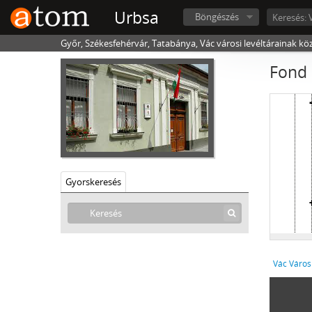
Urbsa
Böngészés
Győr, Székesfehérvár, Tatabánya, Vác városi levéltárainak kö
Fond 
Gyorskeresés
Vác Város