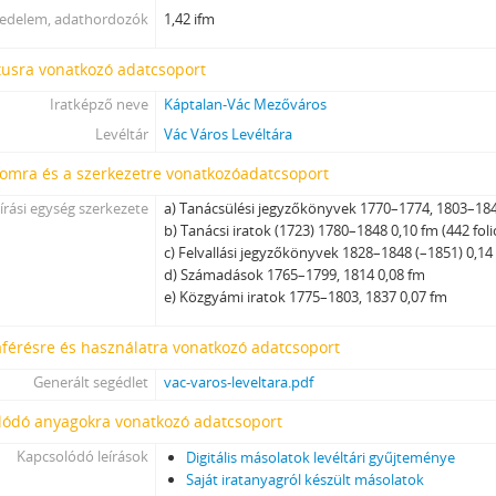
jedelem, adathordozók
1,42 ifm
[Fond] 0104 - Vác város szabályrendeleteinek levéltári gyűjteménye,
[fondfőcsoport] VIII - TANINTÉZETEK, INTÉZMÉNYEK, 1773–2006
tusra vonatkozó adatcsoport
[fondfőcsoport] IX - TESTÜLETEK, 1705–1970
[fondfőcsoport] X - EGYESÜLETEK, (TÖMEG)SZERVEZETEK, PÁRTOK, 1821
Iratképző neve
Káptalan-Vác Mezőváros
[fondfőcsoport] XI - GAZDASÁGI SZERVEK, 1876–1956
Levéltár
Vác Város Levéltára
[fondfőcsoport] XII - EGYHÁZI SZERVEZETEK, INTÉZMÉNYEK, 1764 –1950
lomra és a szerkezetre vonatkozóadatcsoport
[fondfőcsoport] XIII - CSALÁDOK, 1821–2007
[fondfőcsoport] XIV - SZEMÉLYEK, 1800–2016
írási egység szerkezete
a) Tanácsülési jegyzőkönyvek 1770–1774, 1803–184
b) Tanácsi iratok (1723) 1780–1848 0,10 fm (442 foli
[fondfőcsoport] XV - GYŰJTEMÉNYEK, 1074–2016
c) Felvallási jegyzőkönyvek 1828–1848 (–1851) 0,14
[fondfőcsoport] XVI - A NÉPKÖZTÁRSASÁG ÉS A TANÁCSKÖZTÁRSASÁG F
d) Számadások 1765–1799, 1814 0,08 fm
[fondfőcsoport] XVII - NÉPHATALMI ÉS KÜLÖNLEGES FELADATOKRA LÉT
e) Közgyámi iratok 1775–1803, 1837 0,07 fm
[fondfőcsoport] XXIII - TANÁCSOK, 1945–1990
[fondfőcsoport] XXIV - AZ ÁLLAMIGAZGATÁS TERÜLETI SZERVEI, 1952–19
férésre és használatra vonatkozó adatcsoport
[fondfőcsoport] XXIX - GAZDASÁGI SZERVEK, 1946–2010
Generált segédlet
vac-varos-leveltara.pdf
[fondfőcsoport] XXX - SZÖVETKEZETEK, 1949–2015
[fondfőcsoport] XXXVII - MEGYEI JOGÚ VÁROSI, VÁROSI ÉS KÖZSÉGI Ö
lódó anyagokra vonatkozó adatcsoport
Kapcsolódó leírások
Digitális másolatok levéltári gyűjteménye
Saját iratanyagról készült másolatok