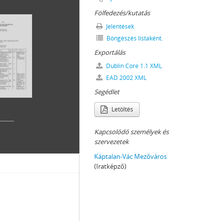
Fölfedezés/kutatás
Jelentések
Böngészés listaként.
Exportálás
Dublin Core 1.1 XML
EAD 2002 XML
k), 1873–1925
Segédlet
Letöltés
 1857-1951
Kapcsolódó személyek és
szervezetek
Káptalan-Vác Mezőváros
(Iratképző)