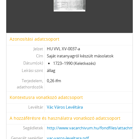
Azonosítási adatcsoport
Jelzet
HU VVL XV-0037-a
Cím
Saját iratanyagról készült másolatok
Dátum(ok)
1723–1990 (Keletkezés)
Leírási szint
állag
Terjedelem,
0,26 ifm
adathordozók
Kontextusra vonatkozó adatcsoport
Levéltár
Vác Város Levéltára
A hozzáférésre és használatra vonatkozó adatcsoport
Segédletek
http://www.vacarchivum.hu/fondfiles/attachme
Generált segédlet
vac-varos-leveltara.pdf