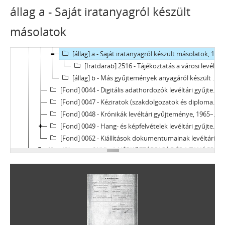
[Fond] 0031 - Mikrofilmek levéltári gyűjteménye, 1498–1949
állag a - Saját iratanyagról készült
[Fond] 0033 - Fénymásolatok levéltári gyűjteménye, 1074–2007
másolatok
[Fond] 0034 - Fényképek levéltári gyűjteménye, 1919–2004
[Fond] 0037 - Digitális másolatok levéltári gyűjteménye, 1299–2014
[állag] a - Saját iratanyagról készült másolatok, 1723–1990
[Iratdarab] 2516 - Tájékoztatás a városi levéltárról, 1947
[állag] b - Más gyűjtemények anyagáról készült másolatok, 1229–2014
[Fond] 0044 - Digitális adathordozók levéltári gyűjteménye, 1989–2017
[Fond] 0047 - Kéziratok (szakdolgozatok és diplomamunkák) levéltári gyűjteménye, 1777–2016
[Fond] 0048 - Krónikák levéltári gyűjteménye, 1965–1995
[Fond] 0049 - Hang- és képfelvételek levéltári gyűjteménye, 1977–2009
[Fond] 0062 - Kiállítások dokumentumainak levéltári gyűjteménye, 1833–2018
[fondfőcsoport] XVI - A NÉPKÖZTÁRSASÁG ÉS A TANÁCSKÖZTÁRSASÁG FORRADALMI SZERVEI, 1919
[fondfőcsoport] XVII - NÉPHATALMI ÉS KÜLÖNLEGES FELADATOKRA LÉTREJÖTT BIZOTTSÁGOK, 1945–1990
[fondfőcsoport] XXIII - TANÁCSOK, 1945–1990
[fondfőcsoport] XXIV - AZ ÁLLAMIGAZGATÁS TERÜLETI SZERVEI, 1952–1991
[fondfőcsoport] XXIX - GAZDASÁGI SZERVEK, 1946–2010
[fondfőcsoport] XXX - SZÖVETKEZETEK, 1949–2015
[fondfőcsoport] XXXVII - MEGYEI JOGÚ VÁROSI, VÁROSI ÉS KÖZSÉGI ÖNKORMÁNYZATOK, 1989–2014