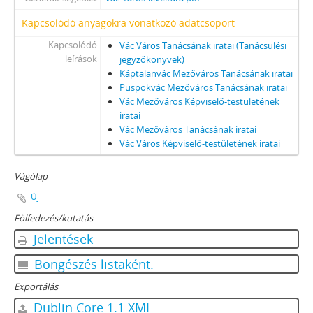
Kapcsolódó anyagokra vonatkozó adatcsoport
Kapcsolódó
Vác Város Tanácsának iratai (Tanácsülési
leírások
jegyzőkönyvek)
Káptalanvác Mezőváros Tanácsának iratai
Püspökvác Mezőváros Tanácsának iratai
Vác Mezőváros Képviselő-testületének
iratai
Vác Mezőváros Tanácsának iratai
Vác Város Képviselő-testületének iratai
Vágólap
Új
Fölfedezés/kutatás
Jelentések
Böngészés listaként.
Exportálás
Dublin Core 1.1 XML