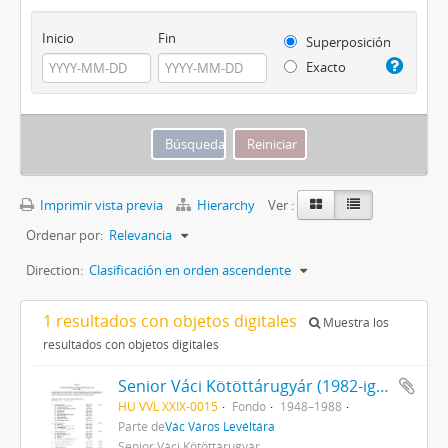
Inicio
Fin
Superposición
Exacto
Imprimir vista previa
Hierarchy
Ver :
Ordenar por:
Relevancia
Direction:
Clasificación en orden ascendente
1 resultados con objetos digitales
Muestra los
resultados con objetos digitales
Senior Váci Kötöttárugyár (1982-ig Váci Kötöttárugyár) iratai
HU VVL XXIX-0015
Fondo
1948–1988
Parte de
Vác Város Levéltára
Senior Váci Kötöttárugyár