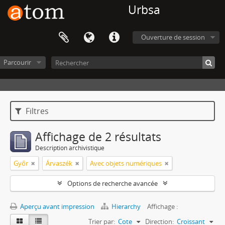
Urbsa
Ouverture de session
Parcourir
Filtres
Affichage de 2 résultats
Description archivistique
Győr
Árvaszék
Avec objets numériques
Options de recherche avancée
Aperçu avant impression
Hierarchy
Affichage :
Trier par:
Cote
Direction:
Croissant