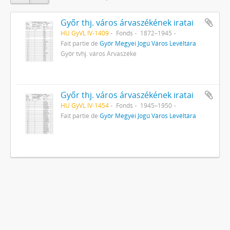
Győr thj. város árvaszékének iratai
HU GyVL IV-1409
Fonds
1872–1945
Fait partie de
Győr Megyei Jogú Város Levéltára
Győr tvhj. város Árvaszéke
Győr thj. város árvaszékének iratai
HU GyVL IV-1454
Fonds
1945–1950
Fait partie de
Győr Megyei Jogú Város Levéltára