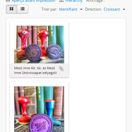
Aperçu avant impression
Hierarchy
Affichage :
Trier par:
Identifiant
Direction:
Croissant
Mező Imre Ált. Isk. és Mező
Imre Úttörőcsapat bélyegzői