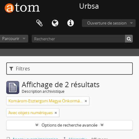
Urbsa
Ouverture de session
Parcourir
Filtres
Affichage de 2 résultats
Description archivistique
Komárom-Esztergom Megye Önkormányzati Hivatala Bélyeggyűjtő Egyesülete Tatabánya
Avec objets numériques
Options de recherche avancée