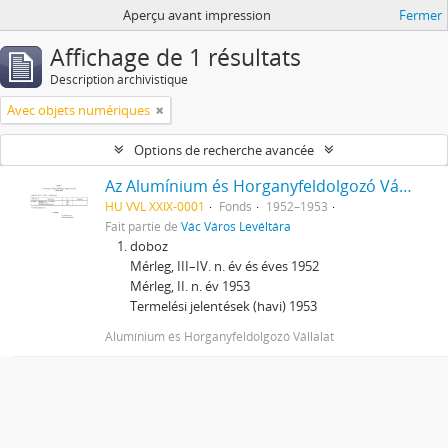
Aperçu avant impression
Fermer
Affichage de 1 résultats
Description archivistique
Avec objets numériques
Options de recherche avancée
Az Alumínium és Horganyfeldolgozó Vállalat, Vác iratai
HU VVL XXIX-0001
Fonds
1952–1953
Fait partie de
Vác Város Levéltára
doboz
Mérleg, III–IV. n. év és éves 1952
Mérleg, II. n. év 1953
Termelési jelentések (havi) 1953
Alumínium és Horganyfeldolgozó Vállalat