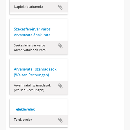
Naplók (diariumok)
Székesfehérvár város
Árvahivatalának iratai
Székesfehérvár város
Árvahivatalának iratai
Árvahivatali számadások
(Waisen Rechungen)
Árvahivatali számadások
(Waisen Rechungen)
Teleklevelek
Teleklevelek