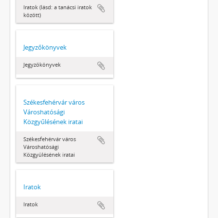
Iratok (lásd: a tanácsi iratok
között)
Jegyzőkönyvek
Jegyzőkönyvek
Székesfehérvár város
Városhatósági
Közgyűlésének iratai
Székesfehérvár város
Városhatósági
Közgyűlésének iratai
Iratok
Iratok