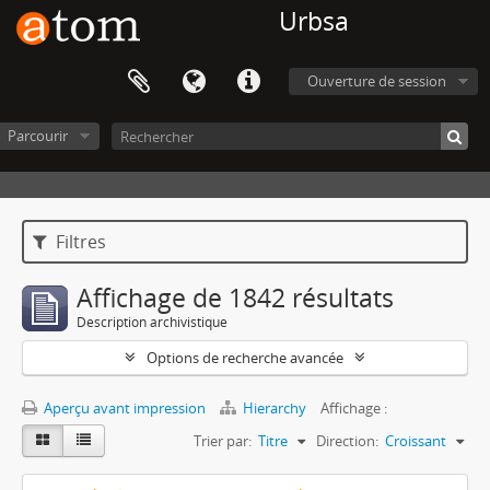
Urbsa
Ouverture de session
Parcourir
Filtres
Affichage de 1842 résultats
Description archivistique
Options de recherche avancée
Aperçu avant impression
Hierarchy
Affichage :
Trier par:
Titre
Direction:
Croissant