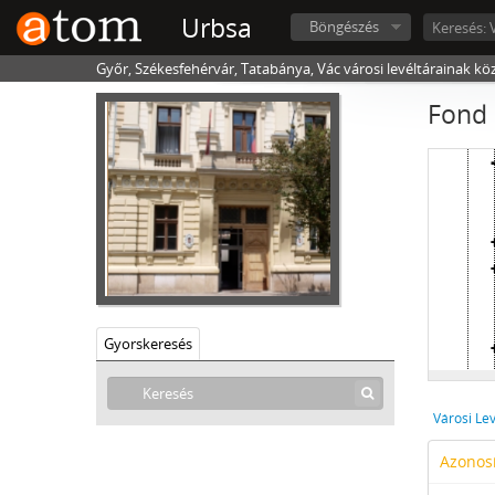
[
Urbsa
Böngészés
Győr, Székesfehérvár, Tatabánya, Vác városi levéltárainak kö
Fond 
Gyorskeresés
Azonosí