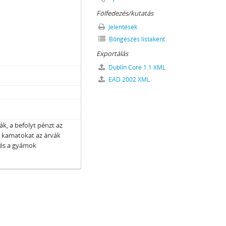
, 1861
Fölfedezés/kutatás
1864–1867
Jelentések
ai, 1867–1871
Böngészés listaként.
Exportálás
2
–1861
Dublin Core 1.1 XML
69
EAD 2002 XML
9–1872
ák, a befolyt pénzt az
3
 A kamatokat az árvák
zipénztári főkönyvek és főnaplók), 1848–1872
l és a gyámok
–1872
0–1872
1872
0
55–1860
atai, 1861–1871
–1871