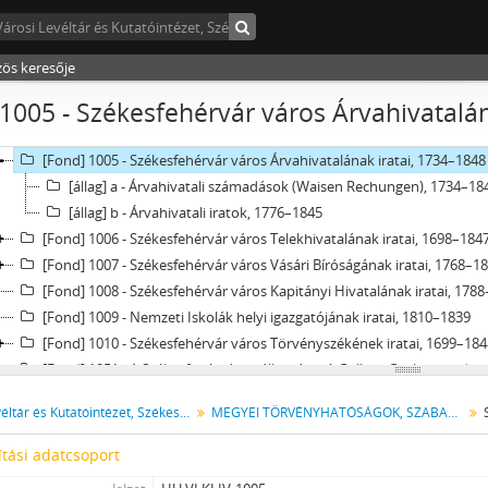
Levéltár] Városi Levéltár és Kutatóintézet, Székesfehérvár, 1688 - 2019
[fondfőcsoport] IV - MEGYEI TÖRVÉNYHATÓSÁGOK, SZABAD KIRÁLYI VÁ
[Fond] 1001 - Királyi biztosok iratai, 1783–1845
zös keresője
[Fond] 1002 - Székesfehérvár város Tanácsának iratai, 1688–1848
1005 - Székesfehérvár város Árvahivatalán
[Fond] 1003 - Székesfehérvár város Kamarási Hivatalának iratai, 170
[Fond] 1004 - Székesfehérvár város Adóhivatalának iratai, 1726–1849
[Fond] 1005 - Székesfehérvár város Árvahivatalának iratai, 1734–1848
[állag] a - Árvahivatali számadások (Waisen Rechungen), 1734–18
[állag] b - Árvahivatali iratok, 1776–1845
[Fond] 1006 - Székesfehérvár város Telekhivatalának iratai, 1698–184
[Fond] 1007 - Székesfehérvár város Vásári Bíróságának iratai, 1768–1
[Fond] 1008 - Székesfehérvár város Kapitányi Hivatalának iratai, 178
[Fond] 1009 - Nemzeti Iskolák helyi igazgatójának iratai, 1810–1839
[Fond] 1010 - Székesfehérvár város Törvényszékének iratai, 1699–184
[Fond] 1051 - A Székesfehérváron állomásozó Gollner Gyalogezred ira
[Fond] 1052 - A Székesfehérváron állomásozó Ernst Gyalogezred irata
Városi Levéltár és Kutatóintézet, Székesfehérvár
MEGYEI TÖRVÉNYHATÓSÁGOK, SZABAD KIRÁLYI VÁROSOK ÉS TÖRVÉNYHATÓSÁGI JOGÚ VÁROSOK
[Fond] 1101 - Székesfehérvár város ideiglenes cs. és kir. Biztosának ira
[Fond] 1102 - Székesfehérvár város Bizottmányi Közgyűlésének iratai
tási adatcsoport
[Fond] 1103 - Székesfehérvár város Községtanácsának iratai, 1851–18