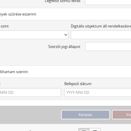
Legfelső szintű leírás
yek szűrése eszerint:
 szint
Digitális objektum áll rendelkezésr
Szerzői jogi állapot
dőtartam szerint:
t
Befejező dátum