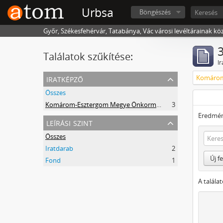
Urbsa
Böngészés
Győr, Székesfehérvár, Tatabánya, Vác városi levéltárainak kö
3
Találatok szűkítése:
Ir
iratképző
Összes
Komárom-Esztergom Megye Önkormányzati Hivatala Bélyeggyűjtő Egyesülete Tatabánya
3
Eredmén
leírási szint
Összes
Iratdarab
2
Új f
Fond
1
A talála