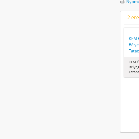
Nyomta
2 er
KEM 
Bélye
Tata
KEM Ö
Bélyeg
Tatab