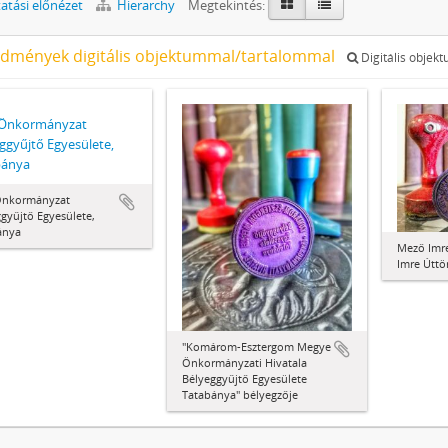
tási előnézet
Hierarchy
Megtekintés:
edmények digitális objektummal/tartalommal
Digitális objek
Önkormányzat
ggyűjtő Egyesülete,
bánya
nkormányzat
gyűjtő Egyesülete,
ánya
Mező Imre
Imre Úttö
"Komárom-Esztergom Megye
Önkormányzati Hivatala
Bélyeggyűjtő Egyesülete
Tatabánya" bélyegzője