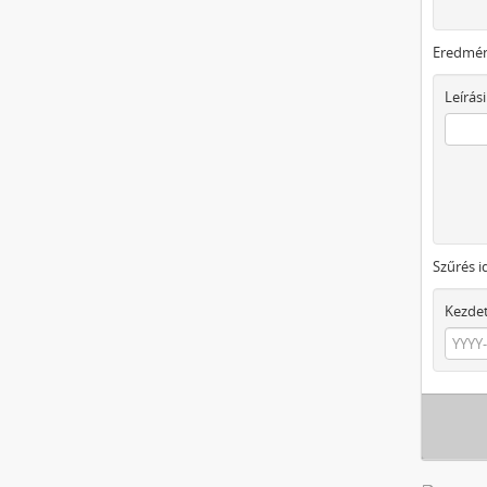
Eredmén
Leírási
Szűrés i
Kezde