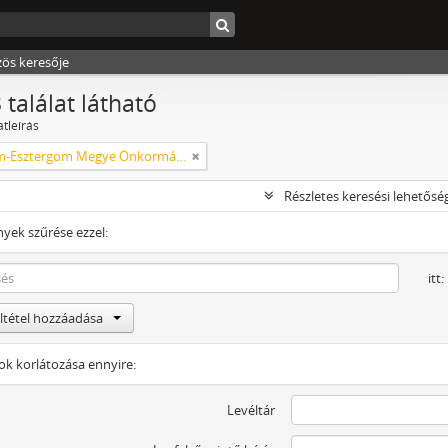
zös keresője
 találat látható
atleírás
Komárom-Esztergom Megye Önkormányzati Hivatala Bélyeggyűjtő Egyesülete Tatabánya
Részletes keresési lehetősé
yek szűrése ezzel:
itt:
eltétel hozzáadása
tok korlátozása ennyire:
Levéltár