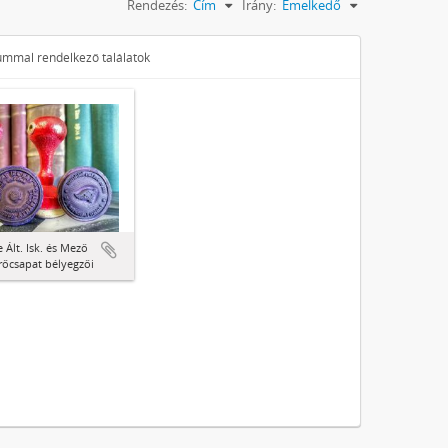
Rendezés:
Cím
Irány:
Emelkedő
tummal rendelkező találatok
 Ált. Isk. és Mező
rőcsapat bélyegzői