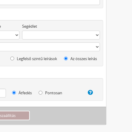
e
Segédlet
Legfelső szintű leírások
Az összes leírás
Átfedés
Pontosan