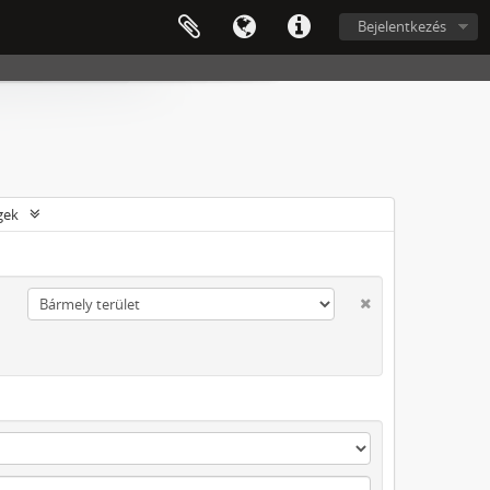
Bejelentkezés
gek