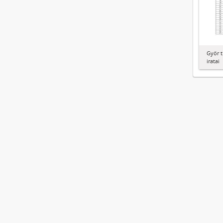
Győr t
iratai