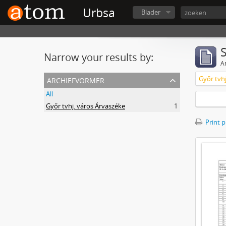
Urbsa
Blader
Narrow your results by:
Ar
archiefvormer
Győr tvh
All
Győr tvhj. város Árvaszéke
1
Print 