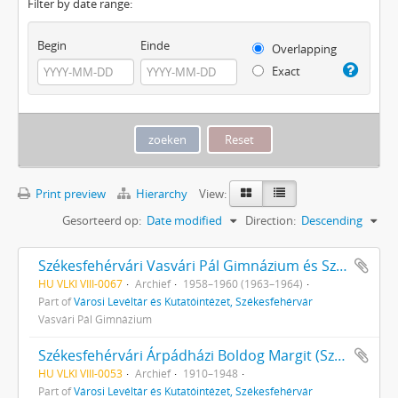
Filter by date range:
Begin
Einde
Overlapping
Exact
Print preview
Hierarchy
View:
Gesorteerd op:
Date modified
Direction:
Descending
Székesfehérvári Vasvári Pál Gimnázium és Szakközépiskola iratai
HU VLKI VIII-0067
Archief
1958–1960 (1963–1964)
Part of
Városi Levéltár és Kutatóintézet, Székesfehérvár
Vasvári Pál Gimnázium
Székesfehérvári Árpádházi Boldog Margit (Szent Margit) Leánygimnázium, később Teleki Blanka Gimnázium iratai
HU VLKI VIII-0053
Archief
1910–1948
Part of
Városi Levéltár és Kutatóintézet, Székesfehérvár