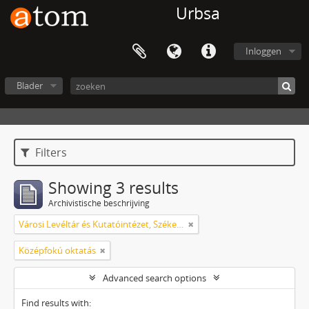
Urbsa
Inloggen
Blader
Filters
Showing 3 results
Archivistische beschrijving
Városi Levéltár és Kutatóintézet, Székesfehérvár
Középfokú oktatás
Advanced search options
Find results with: