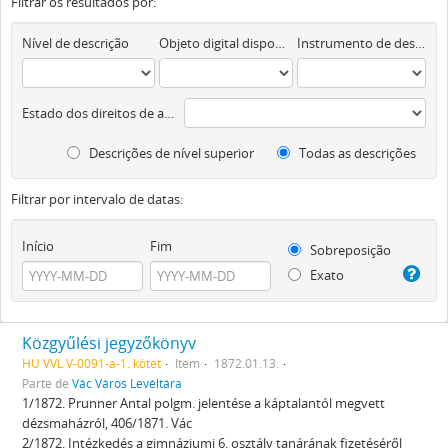
Filtrar os resultados por:
Nível de descrição
Objeto digital disponível
Instrumento de descrição documental
Estado dos direitos de autor
Descrições de nível superior
Todas as descrições
Filtrar por intervalo de datas:
Início
Fim
Sobreposição
Exato
Közgyűlési jegyzőkönyv
HU VVL V-0091-a-1. kötet
Item
1872.01.13.
Parte de
Vác Város Levéltára
1/1872. Prunner Antal polgm. jelentése a káptalantól megvett
dézsmaházról, 406/1871. Vác
2/1872. Intézkedés a gimnáziumi 6. osztály tanárának fizetéséről