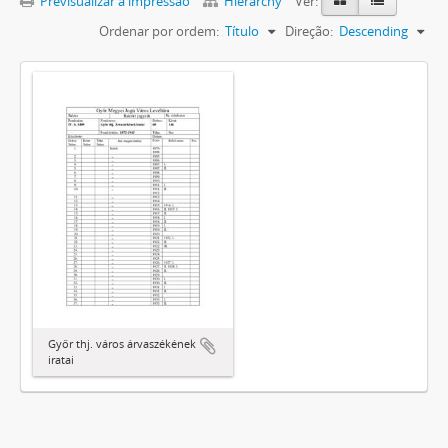
Previsualizar a impressão
Hierarchy
Ver:
Ordenar por ordem:
Título
Direção:
Descending
Győr thj. város árvaszékének
iratai