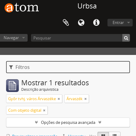
Urbsa
Entrar
Navegar
Filtros
Mostrar 1 resultados
Descrição arquivística
Győr tvhj. város Árvaszéke
Árvaszék
Com objeto digital
Opções de pesquisa avançada