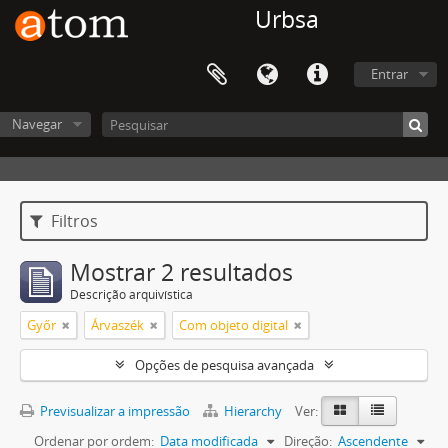
Urbsa
Entrar
Navegar
Filtros
Mostrar 2 resultados
Descrição arquivística
Győr
Árvaszék
Com objeto digital
Opções de pesquisa avançada
Previsualizar a impressão
Hierarchy
Ver:
Ordenar por ordem:
Data modificada
Direção:
Ascendente