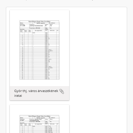
Győr thj. város árvaszékének
iratai