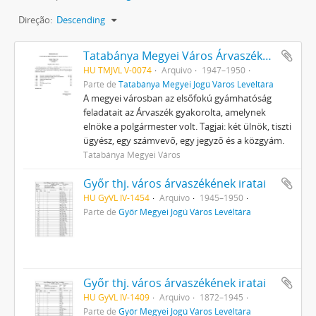
Direção:
Descending
Tatabánya Megyei Város Árvaszékének iratai
HU TMJVL V-0074
Arquivo
1947–1950
Parte de
Tatabánya Megyei Jogú Város Levéltára
A megyei városban az elsőfokú gyámhatóság
feladatait az Árvaszék gyakorolta, amelynek
elnöke a polgármester volt. Tagjai: két ülnök, tiszti
ügyész, egy számvevő, egy jegyző és a közgyám.
Tatabánya Megyei Város
Győr thj. város árvaszékének iratai
HU GyVL IV-1454
Arquivo
1945–1950
Parte de
Győr Megyei Jogú Város Levéltára
Győr thj. város árvaszékének iratai
HU GyVL IV-1409
Arquivo
1872–1945
Parte de
Győr Megyei Jogú Város Levéltára