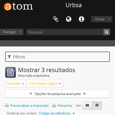
Urbsa
Entrar
Navegar
Filtros
Mostrar 3 resultados
Descrição arquivística
Árvaszék
Com objeto digital
Opções de pesquisa avançada
Previsualizar a impressão
Hierarchy
Ver:
Ordenar por ordem:
Código de referência