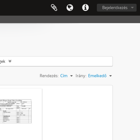
Bejelentkezés
gek
Rendezés:
Cím
Irány:
Emelkedő