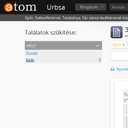
Urbsa
Böngészés
Győr, Székesfehérvár, Tatabánya, Vác városi levéltárainak kö
3
Találatok szűkítése:
Ir
hely
Győr
Összes
Győr
3
Nyomta