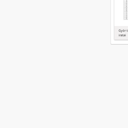
Győr t
iratai