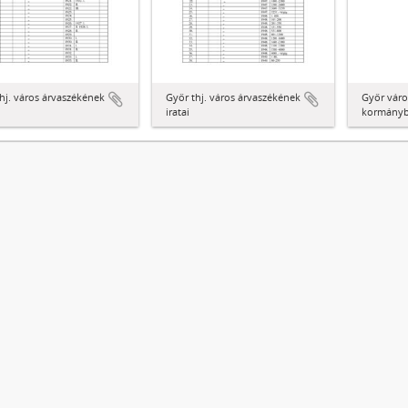
hj. város árvaszékének
Győr thj. város árvaszékének
Győr váro
iratai
kormánybi