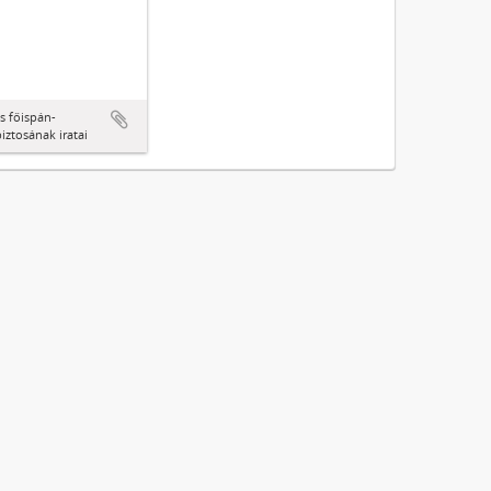
s főispán-
ztosának iratai