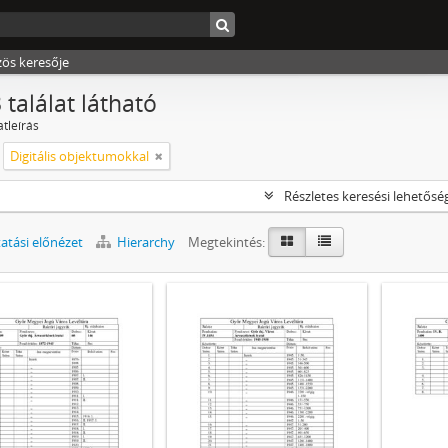
zös keresője
 találat látható
atleírás
Digitális objektumokkal
Részletes keresési lehetősé
tási előnézet
Hierarchy
Megtekintés: