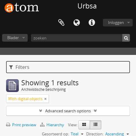
Urbsa
Inloggen
Blader
Filters
Showing 1 results
Archivistische beschrijving
With digital objects
Advanced search options
Print preview
Hierarchy
View:
Gesorteerd op:
Titel
Direction:
Ascending