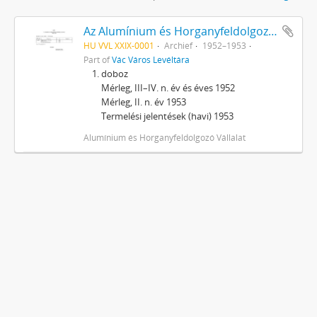
Az Alumínium és Horganyfeldolgozó Vállalat, Vác iratai
HU VVL XXIX-0001
Archief
1952–1953
Part of
Vác Város Levéltára
doboz
Mérleg, III–IV. n. év és éves 1952
Mérleg, II. n. év 1953
Termelési jelentések (havi) 1953
Alumínium és Horganyfeldolgozó Vállalat