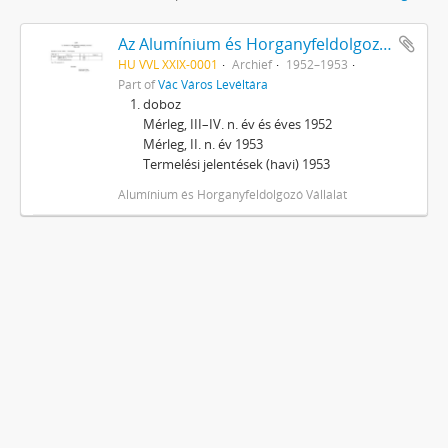
Az Alumínium és Horganyfeldolgozó Vállalat, Vác iratai
HU VVL XXIX-0001
Archief
1952–1953
Part of
Vác Város Levéltára
doboz
Mérleg, III–IV. n. év és éves 1952
Mérleg, II. n. év 1953
Termelési jelentések (havi) 1953
Alumínium és Horganyfeldolgozó Vállalat