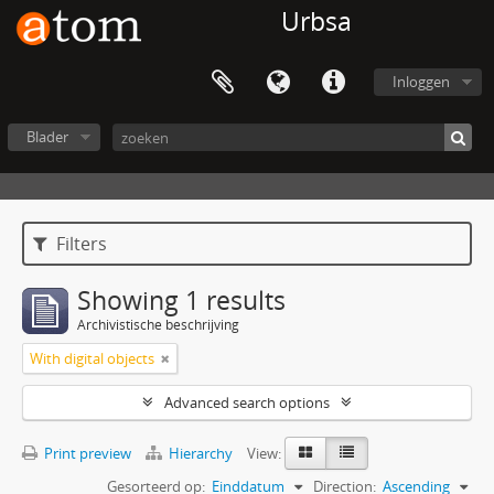
Urbsa
Inloggen
Blader
Filters
Showing 1 results
Archivistische beschrijving
With digital objects
Advanced search options
Print preview
Hierarchy
View:
Gesorteerd op:
Einddatum
Direction:
Ascending