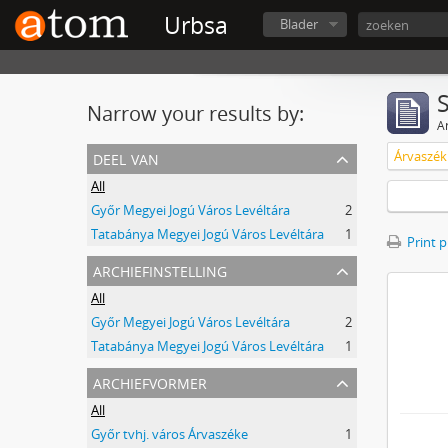
Urbsa
Blader
Narrow your results by:
Ar
deel van
Árvaszék
All
Győr Megyei Jogú Város Levéltára
2
Tatabánya Megyei Jogú Város Levéltára
1
Print 
archiefinstelling
All
Győr Megyei Jogú Város Levéltára
2
Tatabánya Megyei Jogú Város Levéltára
1
archiefvormer
All
Győr tvhj. város Árvaszéke
1