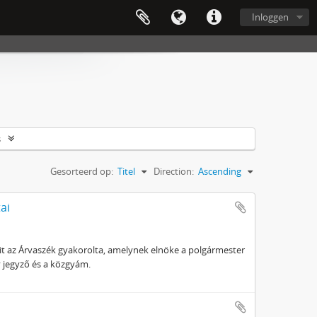
Inloggen
s
Gesorteerd op:
Titel
Direction:
Ascending
ai
t az Árvaszék gyakorolta, amelynek elnöke a polgármester
gy jegyző és a közgyám.