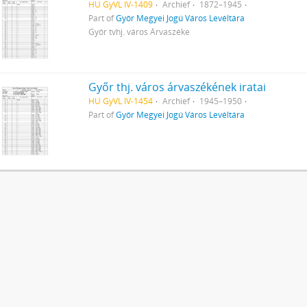
HU GyVL IV-1409
Archief
1872–1945
Part of
Győr Megyei Jogú Város Levéltára
Győr tvhj. város Árvaszéke
Győr thj. város árvaszékének iratai
HU GyVL IV-1454
Archief
1945–1950
Part of
Győr Megyei Jogú Város Levéltára