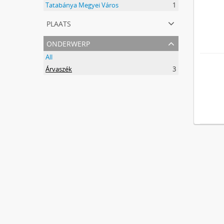
Tatabánya Megyei Város
1
plaats
onderwerp
All
Árvaszék
3