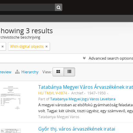
Showing 3 results
chivistische beschrijving
With digital objects
Advanced search option
preview
Hierarchy
View:
Tatabánya Megyei Város Árvaszékének irat
HU TMJVL V-0074
Archief
1947–1950
Part of
Tatabánya Megyei Jogú Város Levéltára
A megyei városban az elsőfokú gyámhatóság feladatai
volt. Tagjai: két ülnök, tiszti ügyész, egy számvevő, e
Tatabánya Megyei Város
Győr thj. város árvaszékének iratai