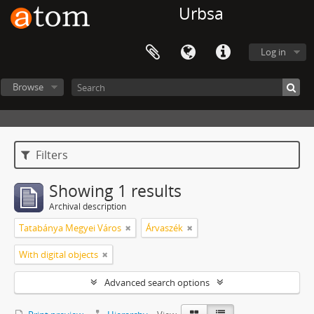
Urbsa
Log in
Browse
Filters
Showing 1 results
Archival description
Tatabánya Megyei Város
Árvaszék
With digital objects
Advanced search options