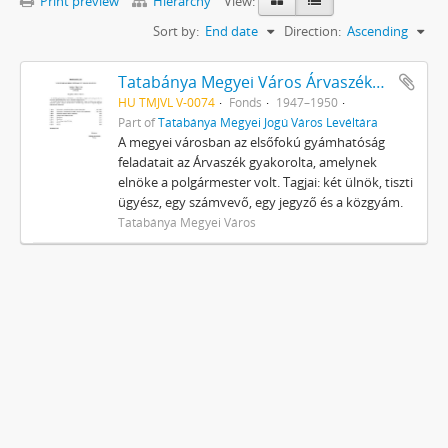
Print preview
Hierarchy
View:
Sort by:
End date
Direction:
Ascending
Tatabánya Megyei Város Árvaszékének iratai
HU TMJVL V-0074
Fonds
1947–1950
Part of
Tatabánya Megyei Jogú Város Levéltára
A megyei városban az elsőfokú gyámhatóság
feladatait az Árvaszék gyakorolta, amelynek
elnöke a polgármester volt. Tagjai: két ülnök, tiszti
ügyész, egy számvevő, egy jegyző és a közgyám.
Tatabánya Megyei Város